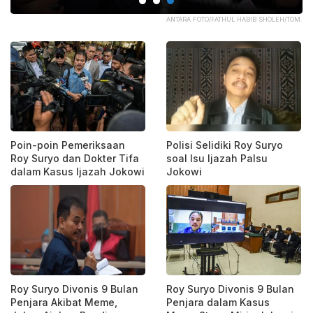
BAR
ANTARA FOTO/FATHUL HABIB SHOLEH/TOM.
Poin-poin Pemeriksaan
Polisi Selidiki Roy Suryo
Roy Suryo dan Dokter Tifa
soal Isu Ijazah Palsu
dalam Kasus Ijazah Jokowi
Jokowi
Roy Suryo Divonis 9 Bulan
Roy Suryo Divonis 9 Bulan
Penjara Akibat Meme,
Penjara dalam Kasus