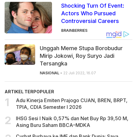
Shocking Turn Of Event:
Actors Who Pursued
Controversial Careers
BRAINBERRIES
Unggah Meme Stupa Borobudur
Mirip Jokowi, Roy Suryo Jadi
Tersangka
NASIONAL
• 22 Juli 2022, 16.07
ARTIKEL TERPOPULER
Adu Kinerja Emiten Prajogo CUAN, BREN, BRPT,
TPIA, CDIA Semester I 2026
IHSG Sesi I Naik 0,57% dan Net Buy Rp 39,50 M,
Asing Buru Saham BBCA–MDKA
Curhat Purbaya ke IMF dan Bank Dunia: Saya