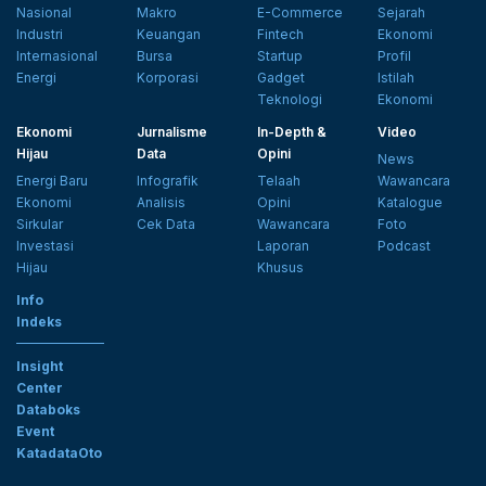
Nasional
Makro
E-Commerce
Sejarah
Industri
Keuangan
Fintech
Ekonomi
Internasional
Bursa
Startup
Profil
Energi
Korporasi
Gadget
Istilah
Teknologi
Ekonomi
Ekonomi
Jurnalisme
In-Depth &
Video
Hijau
Data
Opini
News
Energi Baru
Infografik
Telaah
Wawancara
Ekonomi
Analisis
Opini
Katalogue
Sirkular
Cek Data
Wawancara
Foto
Investasi
Laporan
Podcast
Hijau
Khusus
Info
Indeks
Insight
Center
Databoks
Event
KatadataOto