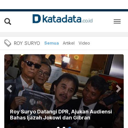
Berita Roy Suryo Terbaru d
ROY SURYO
Semua
Artikel
Video
Roy Suryo Datangi DPR, Ajukan Audiensi
Bahas Ijazah Jokowi dan Gibran