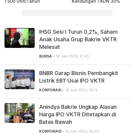
1.500 Unit/Tahun
Kandungan TKDN 30%
IHSG Sesi I Turun 0,2%, Saham
Anak Usaha Grup Bakrie VKTR
Melesat
BURSA
• 19 Juni 2023, 12.40
BNBR Garap Bisnis Pembangkit
Listrik EBT Usai IPO VKTR
KORPORASI
• 16 Juni 2023, 19.13
Anindya Bakrie Ungkap Alasan
Harga IPO VKTR Ditetapkan di
Batas Bawah
KORPORASI
• 13 Juni 2023, 20.03