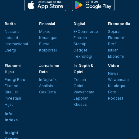
Berita
Finansial
Digital
Ekonopedia
Nasional
Makro
E-Commerce
Sejarah
Industri
Keuangan
Fintech
Ekonomi
Internasional
Bursa
Startup
Profil
Energi
Korporasi
Gadget
Istilah
Teknologi
Ekonomi
Ekonomi
Jurnalisme
In-Depth &
Video
Hijau
Data
Opini
News
Energi Baru
Infografik
Telaah
Wawancara
Ekonomi
Analisis
Opini
Katalogue
Sirkular
Cek Data
Wawancara
Foto
Investasi
Laporan
Podcast
Hijau
Khusus
Info
Indeks
Insight
Center