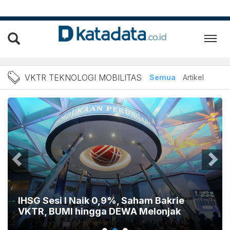
Berita VKTR Teknologi Mob
VKTR TEKNOLOGI MOBILITAS
Semua
Artikel
IHSG Sesi I Naik 0,9%, Saham Bakrie
VKTR, BUMI hingga DEWA Melonjak