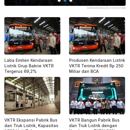
KTR
KATADATA/FAUZA SYAHPUTRA
Laba Emiten Kendaraan
Produsen Kendaraan Listrik
Listrik Grup Bakrie VKTR
VKTR Terima Kredit Rp 250
Tergerus 69,2%
Miliar dari BCA
VKTR Ekspansi Pabrik Bus
VKTR Bangun Pabrik Bus
dan Truk Listrik, Kapasitas
dan Truk Listrik dengan