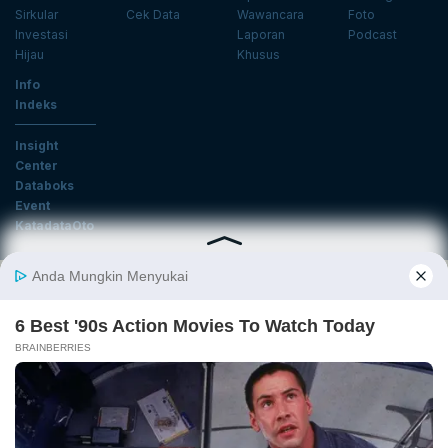
Sirkular
Cek Data
Wawancara
Foto
Investasi
Laporan
Podcast
Hijau
Khusus
Info
Indeks
Insight
Center
Databoks
Event
KatadataOto
Langganan Newsletter
Email
Daftar
Ikuti Kami