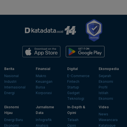
Berita
Finansial
Digital
Ekonopedia
Nasional
Makro
E-Commerce
Sejarah
Industri
Keuangan
Fintech
Ekonomi
Internasional
Bursa
Startup
Profil
Energi
Korporasi
Gadget
Istilah
Teknologi
Ekonomi
Ekonomi
Jurnalisme
In-Depth &
Video
Hijau
Data
Opini
News
Energi Baru
Infografik
Telaah
Wawancara
Ekonomi
Analisis
Opini
Katalogue