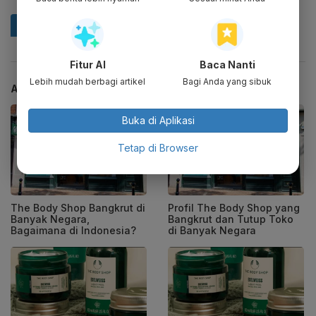
Fitur AI
Baca Nanti
Lebih mudah berbagi artikel
Bagi Anda yang sibuk
ARTIKEL TERKAIT
Buka di Aplikasi
Tetap di Browser
The Body Shop Bangkrut di
Profil The Body Shop yang
Banyak Negara,
Bangkrut dan Tutup Toko
Bagaimana di Indonesia?
di Banyak Negara