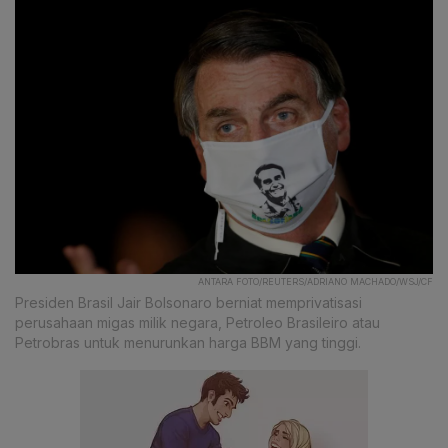
ANTARA FOTO/REUTERS/ADRIANO MACHADO/WSJ/CF
Presiden Brasil Jair Bolsonaro berniat memprivatisasi
perusahaan migas milik negara, Petroleo Brasileiro atau
Petrobras untuk menurunkan harga BBM yang tinggi.