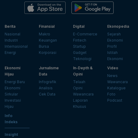
Berita
Finansial
Digital
Ekonopedia
Nasional
Makro
E-Commerce
Sejarah
Industri
Keuangan
Fintech
Ekonomi
Internasional
Bursa
Startup
Profil
Energi
Korporasi
Gadget
Istilah
Teknologi
Ekonomi
Ekonomi
Jurnalisme
In-Depth &
Video
Hijau
Data
Opini
News
Energi Baru
Infografik
Telaah
Wawancara
Ekonomi
Analisis
Opini
Katalogue
Sirkular
Cek Data
Wawancara
Foto
Investasi
Laporan
Podcast
Hijau
Khusus
Info
Indeks
Insight