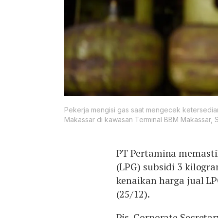
Pekerja mengisi gas saat mengecek ketersedia
Makassar di kawasan Terminal BBM Makassar, Su
PT Pertamina memastik
(LPG) subsidi 3 kilogr
kenaikan harga jual L
(25/12).
Pjs. Corporate Secreta