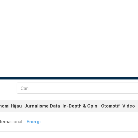
nomi Hijau
Jurnalisme Data
In-Depth & Opini
Otomotif
Video
nternasional
Energi