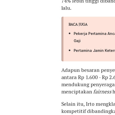
74% lebih tinggi diba
lalu.
BACA JUGA
Pekerja Pertamina An
Gaji
Pertamina Jamin Keter
Adapun besaran penyes
antara Rp 1.600 - Rp 2.
mendukung penyeragam
menciptakan
fairness
h
Selain itu, Irto meng
kompetitif dibandingka