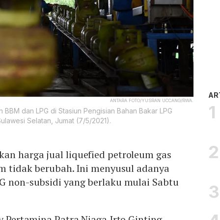
AR
ANTARA FOTO/YUSRAN UCCANG/RWA.
n BBM dan LPG di Stasiun Pengisian Bahan Bakar LPG
lawesi Selatan, Jumat (7/5/2021).
an harga jual liquefied petroleum gas
am tidak berubah. Ini menyusul adanya
PG non-subsidi yang berlaku mulai Sabtu
ry Pertamina Patra Niaga Irto Ginting