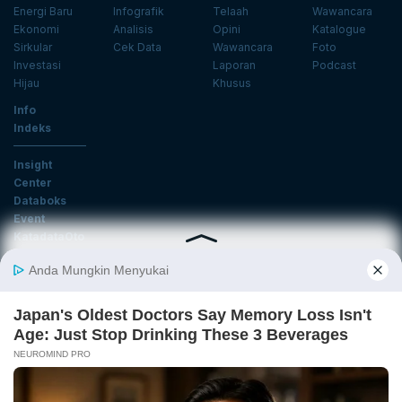
Energi Baru
Infografik
Telaah
Wawancara
Ekonomi
Analisis
Opini
Katalogue
Sirkular
Cek Data
Wawancara
Foto
Investasi
Laporan
Podcast
Hijau
Khusus
Info
Indeks
Insight
Center
Databoks
Event
KatadataOto
Langganan Newsletter
Email
Daftar
Ikuti Kami