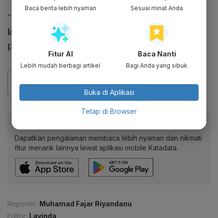
Baca berita lebih nyaman
Sesuai minat Anda
"Jadi saya rasa ini potensi yang besar bagi
kita untuk menambah dan meningaktakn
produksi biogas kita," ujar Trois.
Fitur AI
Baca Nanti
Lebih mudah berbagi artikel
Bagi Anda yang sibuk
Buka di Aplikasi
Tetap di Browser
Baca artikel ini lewat aplikasi mobile.
Dapatkan pengalaman membaca lebih nyaman dan nikmati
fitur menarik lainnya lewat aplikasi mobile Katadata.
Reporter:
Muhamad Fajar Riyandanu
Editor:
Lavinda