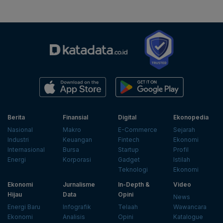
Berita
Finansial
Digital
Ekonopedia
Nasional
Makro
E-Commerce
Sejarah
Industri
Keuangan
Fintech
Ekonomi
Internasional
Bursa
Startup
Profil
Energi
Korporasi
Gadget
Istilah
Teknologi
Ekonomi
Ekonomi
Jurnalisme
In-Depth &
Video
Hijau
Data
Opini
News
Energi Baru
Infografik
Telaah
Wawancara
Ekonomi
Analisis
Opini
Katalogue