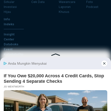
Sirkular
Cek Data
Wawancara
Foto
Investasi
Laporan
Podcast
Hijau
Khusus
Info
Indeks
Insight
Center
Databoks
Event
KatadataOto
Langganan Newsletter
Email
Daftar
Ikuti Kami
Tentang Katadata
Advertising
Karier
Pedoman Media Siber