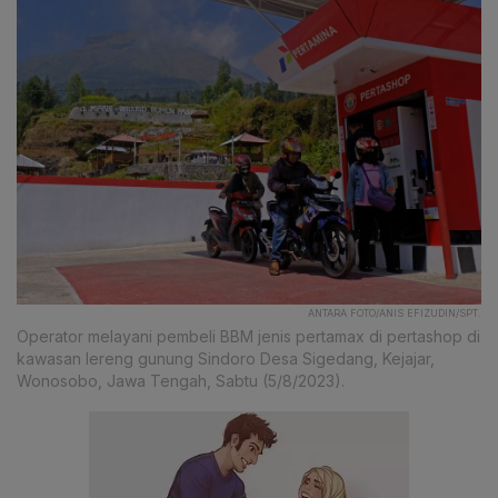
ANTARA FOTO/ANIS EFIZUDIN/SPT.
Operator melayani pembeli BBM jenis pertamax di pertashop di
kawasan lereng gunung Sindoro Desa Sigedang, Kejajar,
Wonosobo, Jawa Tengah, Sabtu (5/8/2023).