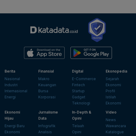
Berita
Finansial
Digital
Ekonopedia
Nasional
Makro
E-Commerce
Sejarah
Industri
Keuangan
Fintech
Ekonomi
Internasional
Bursa
Startup
Profil
Energi
Korporasi
Gadget
Istilah
Teknologi
Ekonomi
Ekonomi
Jurnalisme
In-Depth &
Video
Hijau
Data
Opini
News
Energi Baru
Infografik
Telaah
Wawancara
Ekonomi
Analisis
Opini
Katalogue