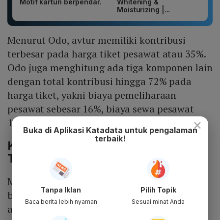
Motif kartun berpendar.
Whitening &
Moisturizing |...
Menurut Odo, avtur memiliki kontribusi
terbesar pada harga tiket pesawat atau 35%.
Odo juga menghitung ada tiga komponen lain
dengan total kontribusi hingga 72% pada
harga tiket, yakni biaya pemeliharaan
pesawat sebesar 16%, biaya sewa pesawat
×
14%, dan premi asuransi pesawat 7%.
Buka di Aplikasi Katadata untuk pengalaman
terbaik!
Kemenhub Belum Mau Mengubah
TBA
Meski demikian, Kementerian Perhubungan
Tanpa Iklan
Pilih Topik
belum berencana mengubah tarif batas atas
Baca berita lebih nyaman
Sesuai minat Anda
atau TBA tiket pesawat. Pertimbangan