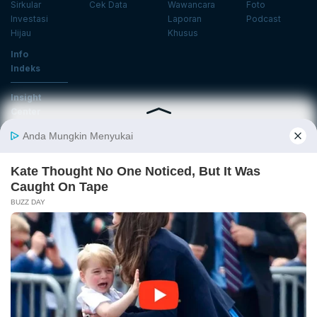
Sirkular
Cek Data
Wawancara
Foto
Investasi
Laporan
Podcast
Hijau
Khusus
Info
Indeks
Insight
Center
Databoks
Event
KatadataOto
Langganan Newsletter
Email
Daftar
Ikuti Kami
Tentang Katadata
Advertising
Karier
Pedoman Media Siber