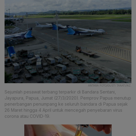
ANTARA FOTO/GUSTI TANATI/NZ.
Sejumlah pesawat terbang terparkir di Bandara Sentani,
Jayapura, Papua, Jumat (27/3/2020). Pemprov Papua menutup
penerbangan penumpang ke seluruh bandara di Papua sejak
26 Maret hingga 4 April untuk mencegah penyebaran virus
corona atau COVID-19.