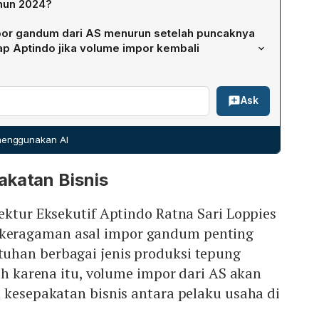
hun 2024?
k terbesar dengan pangsa 31,76% dan mengalami
por gandum dari AS menurun setelah puncaknya
sebesar 28,71% menjadi 3,09 juta ton pada 2024. Kanada
ap Aptindo jika volume impor kembali
engan pangsa 19,22% serta mencatat pertumbuhan impor
4 juta ton pada tahun yang sama.
disebabkan oleh gagal panen yang berkepanjangan,
Ask
menjadi 4,33% (sekitar 481.025 ton per tahun) dalam
pies menyatakan bahwa jika kondisi memungkinkan, tidak
 untuk meningkatkan kembali volume impor gandum dari
 menggunakan AI
akatan Bisnis
ektur Eksekutif Aptindo Ratna Sari Loppies
eragaman asal impor gandum penting
han berbagai jenis produksi tepung
leh karena itu, volume impor dari AS akan
 kesepakatan bisnis antara pelaku usaha di