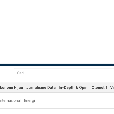
konomi Hijau
Jurnalisme Data
In-Depth & Opini
Otomotif
V
Internasional
Energi