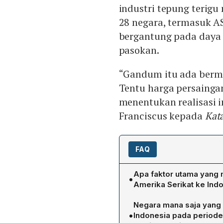
industri tepung terigu
28 negara, termasuk A
bergantung pada daya s
pasokan.
“Gandum itu ada berma
Tentu harga persainga
menentukan realisasi i
Franciscus kepada
Kata
FAQ
Apa faktor utama yang
•
Amerika Serikat ke Ind
Aptindo menekankan bahw
Negara mana saja yang
mekanisme pasar, yaitu ko
•
Indonesia pada periode
kesepakatan bisnis antara 