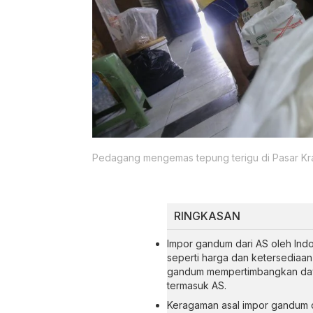
Pedagang mengemas tepung terigu di Pasar Kram
RINGKASAN
Impor gandum dari AS oleh Ind
seperti harga dan ketersediaan 
gandum mempertimbangkan daya
termasuk AS.
Keragaman asal impor gandum 