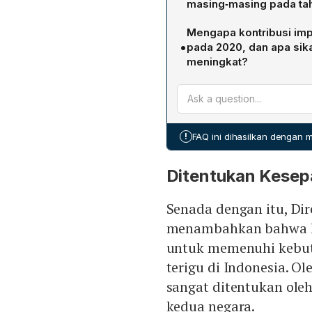
masing‑masing pada ta
antar‑pemerintah.
Australia menjadi pemaso
Mengapa kontribusi im
penurunan impor tahunan 
•
pada 2020, dan apa sik
menempati posisi kedua d
meningkat?
tahunan 7,14% menjadi 2,5
Penurunan kontribusi AS 
sehingga rata‑rata impor 
2021‑2024. Ratna Sari Lop
ada masalah bagi Aptindo
!
FAQ ini dihasilkan dengan
AS.
Ditentukan Kesep
Senada dengan itu, Dir
menambahkan bahwa k
untuk memenuhi kebutu
terigu di Indonesia. O
sangat ditentukan oleh
kedua negara.