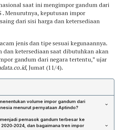
 nasional saat ini mengimpor gandum dari
S . Menurutnya, keputusan impor
aing dari sisi harga dan ketersediaan
cam jenis dan tipe sesuai kegunaannya.
n dan ketersediaan saat dibutuhkan akan
mpor gandum dari negara tertentu,” ujar
data.co.id
, Jumat (11/4).
 menentukan volume impor gandum dari
onesia menurut pernyataan Aptindo?
a volume impor gandum dari AS akan mengikuti
 menjadi pemasok gandum terbesar ke
mpetisi harga dan ketersediaan pasokan serta
 2020‑2024, dan bagaimana tren impor
pelaku usaha di kedua negara, bukan hasil negosiasi tarif