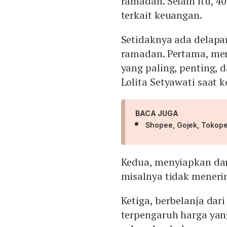
ramadan. Selain itu, 4
terkait keuangan.
Setidaknya ada delapa
ramadan. Pertama, mem
yang paling, penting, d
Lolita Setyawati saat ko
BACA JUGA
Shopee, Gojek, Tokope
Kedua, menyiapkan dan
misalnya tidak menerima
Ketiga, berbelanja dar
terpengaruh harga ya