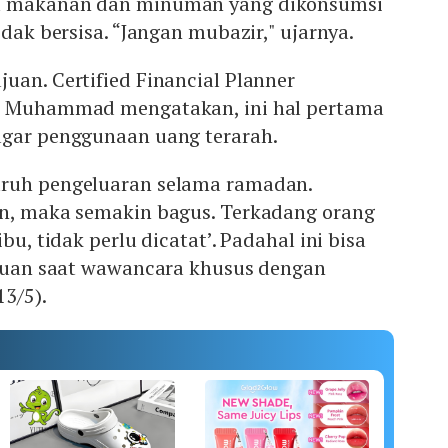
a makanan dan minuman yang dikonsumsi
idak bersisa. “Jangan mubazir," ujarnya.
uan. Certified Financial Planner
ir Muhammad mengatakan, ini hal pertama
agar penggunaan uang terarah.
uruh pengeluaran selama ramadan.
an, maka semakin bagus. Terkadang orang
bu, tidak perlu dicatat’. Padahal ini bisa
a Juan saat wawancara khusus dengan
13/5).