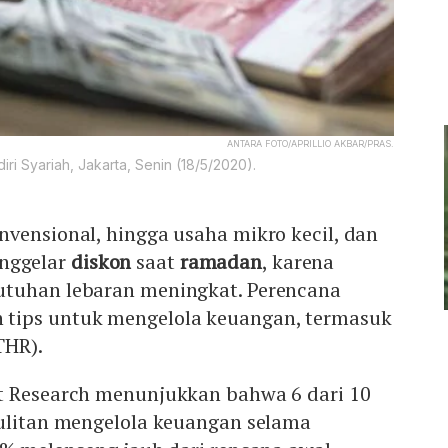
ANTARA FOTO/APRILLIO AKBAR/PRAS.
i Syariah, Jakarta, Senin (18/5/2020).
nvensional, hingga usaha mikro kecil, dan
nggelar
diskon
saat
ramadan
, karena
utuhan lebaran meningkat. Perencana
tips untuk mengelola keuangan, termasuk
THR).
t Research menunjukkan bahwa 6 dari 10
sulitan mengelola keuangan selama