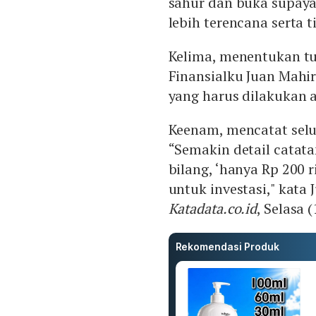
sahur dan buka supay
lebih terencana serta t
Kelima, menentukan tuj
Finansialku Juan Mah
yang harus dilakukan 
Keenam, mencatat sel
“Semakin detail catat
bilang, ‘hanya Rp 200 ri
untuk investasi," kat
Katadata.co.id
, Selasa (
Rekomendasi Produk