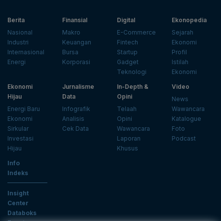
Berita
Finansial
Digital
Ekonopedia
Nasional
Makro
E-Commerce
Sejarah
Industri
Keuangan
Fintech
Ekonomi
Internasional
Bursa
Startup
Profil
Energi
Korporasi
Gadget
Istilah
Teknologi
Ekonomi
Ekonomi
Jurnalisme
In-Depth &
Video
Hijau
Data
Opini
News
Energi Baru
Infografik
Telaah
Wawancara
Ekonomi
Analisis
Opini
Katalogue
Sirkular
Cek Data
Wawancara
Foto
Investasi
Laporan
Podcast
Hijau
Khusus
Info
Indeks
Insight
Center
Databoks