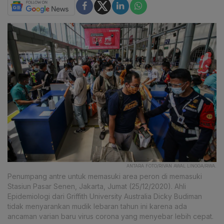
ANTARA FOTO/RIVAN AWAL LINGGA/RWA.
Penumpang antre untuk memasuki area peron di memasuki
Stasiun Pasar Senen, Jakarta, Jumat (25/12/2020). Ahli
Epidemiologi dari Griffith University Australia Dicky Budiman
tidak menyarankan mudik lebaran tahun ini karena ada
ancaman varian baru virus corona yang menyebar lebih cepat.