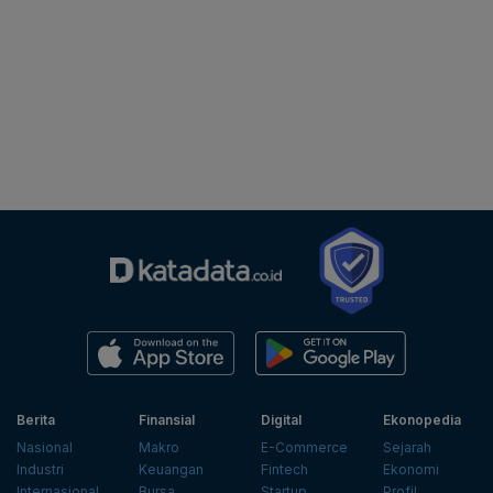
Berita
Finansial
Digital
Ekonopedia
Nasional
Makro
E-Commerce
Sejarah
Industri
Keuangan
Fintech
Ekonomi
Internasional
Bursa
Startup
Profil