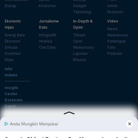
Energi
Korporasi
Gadget
Istilah
Teknologi
Ekonomi
Ekonomi
Jurnalisme
In-Depth &
Video
Hijau
Data
Opini
News
Energi Baru
Infografik
Telaah
Wawancara
Ekonomi
Analisis
Opini
Katalogue
Sirkular
Cek Data
Wawancara
Foto
Investasi
Laporan
Podcast
Hijau
Khusus
Info
Indeks
Insight
Center
Databoks
Event
KatadataOto
Langganan Newsletter