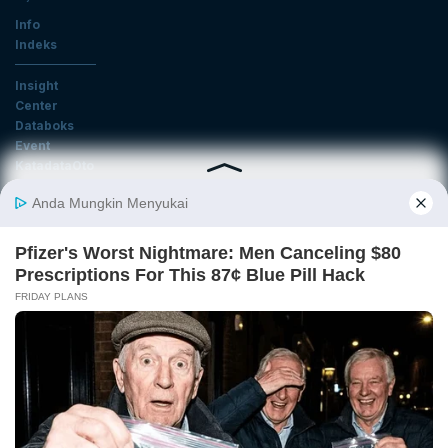
Info
Indeks
Insight
Center
Databoks
Event
KatadataOto
Langganan Newsletter
Email
Daftar
Ikuti Kami
Tentang Katadata
Advertising
Karier
Pedoman Media Siber
Kebijakan Privasi
Disclaimer
Hubungi Kami
©2026 Katadata. Hak cipta dilindungi Undang-undang.