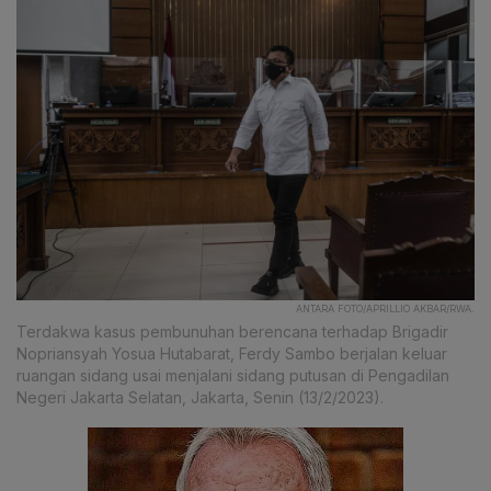
ANTARA FOTO/APRILLIO AKBAR/RWA.
Terdakwa kasus pembunuhan berencana terhadap Brigadir
Nopriansyah Yosua Hutabarat, Ferdy Sambo berjalan keluar
ruangan sidang usai menjalani sidang putusan di Pengadilan
Negeri Jakarta Selatan, Jakarta, Senin (13/2/2023).