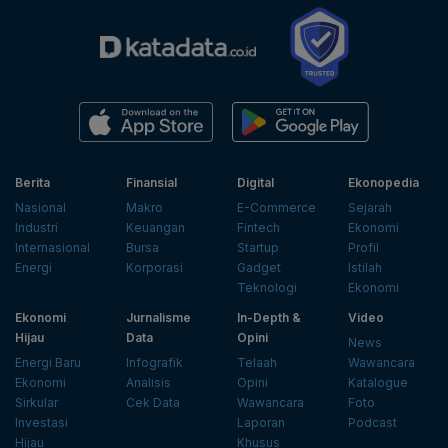
Berita
Finansial
Digital
Ekonopedia
Nasional
Makro
E-Commerce
Sejarah
Industri
Keuangan
Fintech
Ekonomi
Internasional
Bursa
Startup
Profil
Energi
Korporasi
Gadget
Istilah
Teknologi
Ekonomi
Ekonomi
Jurnalisme
In-Depth &
Video
Hijau
Data
Opini
News
Energi Baru
Infografik
Telaah
Wawancara
Ekonomi
Analisis
Opini
Katalogue
Sirkular
Cek Data
Wawancara
Foto
Investasi
Laporan
Podcast
Hijau
Khusus