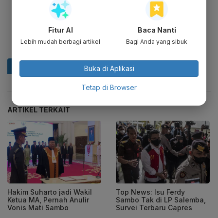
Fitur AI
Baca Nanti
Lebih mudah berbagi artikel
Bagi Anda yang sibuk
Buka di Aplikasi
Tetap di Browser
ARTIKEL TERKAIT
Hakim Suharto jadi Wakil
Top News: Isu Ferdy
Ketua MA, Pernah Anulir
Sambo Tak di LP Salemba,
Vonis Mati Sambo
Survei Terbaru Capres