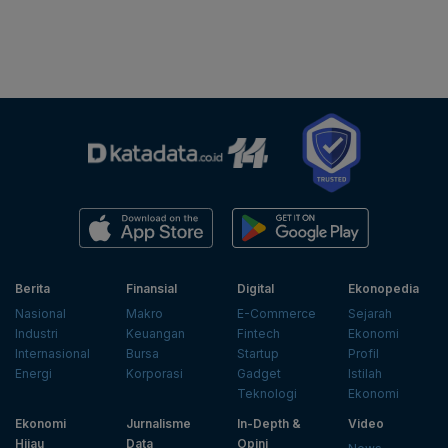
Berita
Finansial
Digital
Ekonopedia
Nasional
Makro
E-Commerce
Sejarah
Industri
Keuangan
Fintech
Ekonomi
Internasional
Bursa
Startup
Profil
Energi
Korporasi
Gadget
Istilah
Teknologi
Ekonomi
Ekonomi
Jurnalisme
In-Depth &
Video
Hijau
Data
Opini