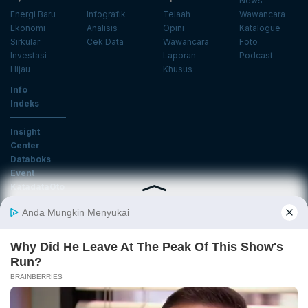
News
Energi Baru
Infografik
Telaah
Wawancara
Ekonomi
Analisis
Opini
Katalogue
Sirkular
Cek Data
Wawancara
Foto
Investasi
Laporan
Podcast
Hijau
Khusus
Info
Indeks
Insight
Center
Databoks
Event
KatadataOto
Langganan Newsletter
Email
Daftar
Ikuti Kami