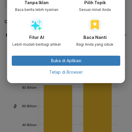
Tanpa Iklan
Pilih Topik
#Jokowi
#Properti
#Evergrande
#Update Me
Baca berita lebih nyaman
Sesuai minat Anda
CEK JUGA DATA INI
Fitur AI
Baca Nanti
Lebih mudah berbagi artikel
Bagi Anda yang sibuk
Buka di Aplikasi
Tetap di Browser