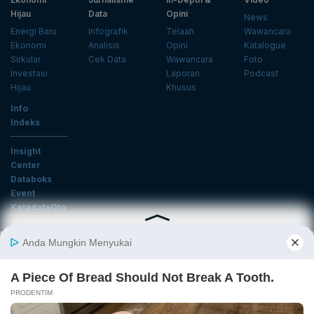
Hijau
Data
Opini
News
Energi Baru
Infografik
Telaah
Wawancara
Ekonomi
Analisis
Opini
Katalogue
Sirkular
Cek Data
Wawancara
Foto
Investasi
Laporan
Podcast
Hijau
Khusus
Info
Indeks
Insight
Center
Databoks
Event
KatadataOto
Langganan Newsletter
Email
Daftar
Ikuti Kami