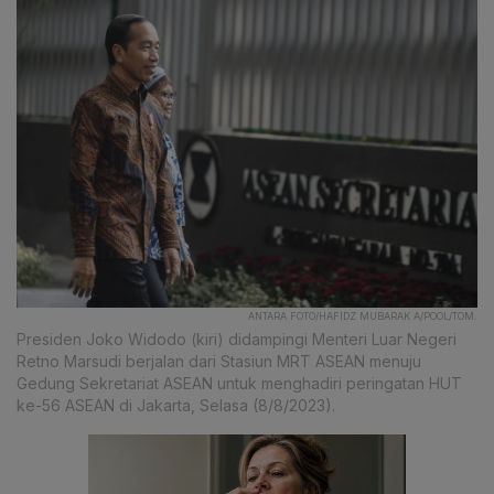
ANTARA FOTO/HAFIDZ MUBARAK A/POOL/TOM.
Presiden Joko Widodo (kiri) didampingi Menteri Luar Negeri
Retno Marsudi berjalan dari Stasiun MRT ASEAN menuju
Gedung Sekretariat ASEAN untuk menghadiri peringatan HUT
ke-56 ASEAN di Jakarta, Selasa (8/8/2023).