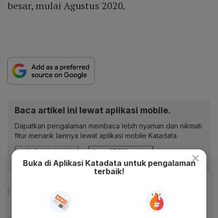
besar, mulai Agustus 2020.
Baca artikel ini lewat aplikasi mobile.
Dapatkan pengalaman membaca lebih nyaman dan nikmati
fitur menarik lainnya lewat aplikasi mobile Katadata.
×
Buka di Aplikasi Katadata untuk pengalaman
terbaik!
Editor:
Ameidyo Daud Nasution