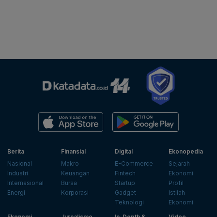
Berita
Finansial
Digital
Ekonopedia
Nasional
Makro
E-Commerce
Sejarah
Industri
Keuangan
Fintech
Ekonomi
Internasional
Bursa
Startup
Profil
Energi
Korporasi
Gadget
Istilah
Teknologi
Ekonomi
Ekonomi
Jurnalisme
In-Depth &
Video