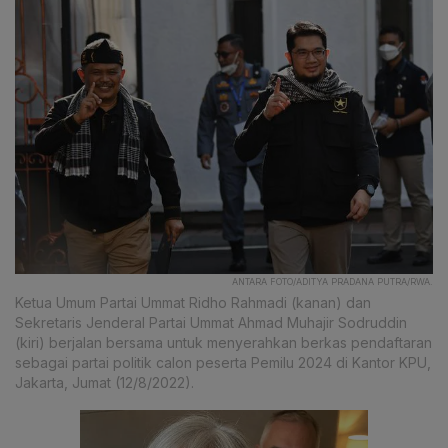
ANTARA FOTO/ADITYA PRADANA PUTRA/RWA.
Ketua Umum Partai Ummat Ridho Rahmadi (kanan) dan
Sekretaris Jenderal Partai Ummat Ahmad Muhajir Sodruddin
(kiri) berjalan bersama untuk menyerahkan berkas pendaftaran
sebagai partai politik calon peserta Pemilu 2024 di Kantor KPU,
Jakarta, Jumat (12/8/2022).