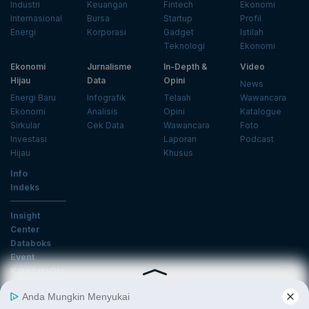
Industri
Keuangan
Fintech
Ekonomi
Internasional
Bursa
Startup
Profil
Energi
Korporasi
Gadget
Istilah
Teknologi
Ekonomi
Ekonomi
Jurnalisme
In-Depth &
Video
Hijau
Data
Opini
News
Energi Baru
Infografik
Telaah
Wawancara
Ekonomi
Analisis
Opini
Katalogue
Sirkular
Cek Data
Wawancara
Foto
Investasi
Laporan
Podcast
Hijau
Khusus
Info
Indeks
Insight
Center
Databoks
Event
KatadataOto