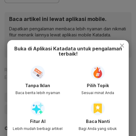
Baca artikel ini lewat aplikasi mobile.
Dapatkan pengalaman membaca lebih nyaman dan nikmati
fitur menarik lainnya lewat aplikasi mobile Katadata.
×
Buka di Aplikasi Katadata untuk pengalaman
terbaik!
Reporter:
Ade Rosman
Editor:
Ira Guslina Sufa
Tanpa Iklan
Pilih Topik
Baca berita lebih nyaman
Sesuai minat Anda
#partai ummat
#Anies
#Prabowo
#Update Me
#Pilpres 2024
#Pemilu 2024
Fitur AI
Baca Nanti
CEK JUGA DATA INI
Lebih mudah berbagi artikel
Bagi Anda yang sibuk