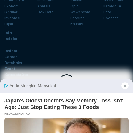
Energi Baru
Infografik
Telaah
Wawancara
Ekonomi
Analisis
Opini
Katalogue
Sirkular
Cek Data
Wawancara
Foto
Investasi
Laporan
Podcast
Hijau
Khusus
Info
Indeks
Insight
Center
Databoks
Event
KatadataOto
Langganan Newsletter
Email
Daftar
Ikuti Kami