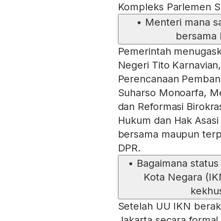
Kompleks Parlemen S
•
Menteri mana sa
bersama
Pemerintah menugaska
Negeri Tito Karnavian
Perencanaan Pembang
Suharso Monoarfa, M
dan Reformasi Birokra
Hukum dan Hak Asasi 
bersama maupun terp
DPR.
•
Bagaimana status
Kota Negara (IKN
kekhus
Setelah UU IKN berakh
Jakarta secara formal 