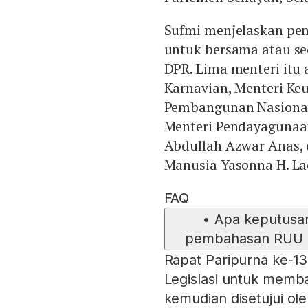
Sufmi menjelaskan pem
untuk bersama atau s
DPR. Lima menteri itu 
Karnavian, Menteri Ke
Pembangunan Nasional
Menteri Pendayagunaan
Abdullah Azwar Anas,
Manusia Yasonna H. La
FAQ
•
Apa keputusan
pembahasan RUU D
Rapat Paripurna ke-
Legislasi untuk memb
kemudian disetujui ol