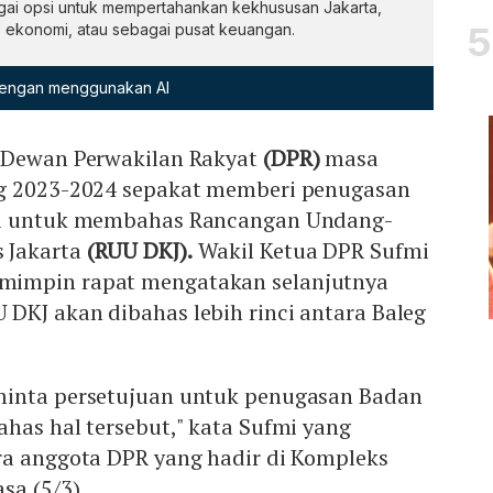
i opsi untuk mempertahankan kekhususan Jakarta,
, ekonomi, atau sebagai pusat keuangan.
 dengan menggunakan AI
 Dewan Perwakilan Rakyat
(DPR)
masa
ng 2023-2024 sepakat memberi penugasan
si untuk membahas Rancangan Undang-
 Jakarta
(RUU DKJ).
Wakil Ketua DPR Sufmi
impin rapat mengatakan selanjutnya
DKJ akan dibahas lebih rinci antara Baleg
minta persetujuan untuk penugasan Badan
has hal tersebut," kata Sufmi yang
ra anggota DPR yang hadir di Kompleks
sa (5/3).