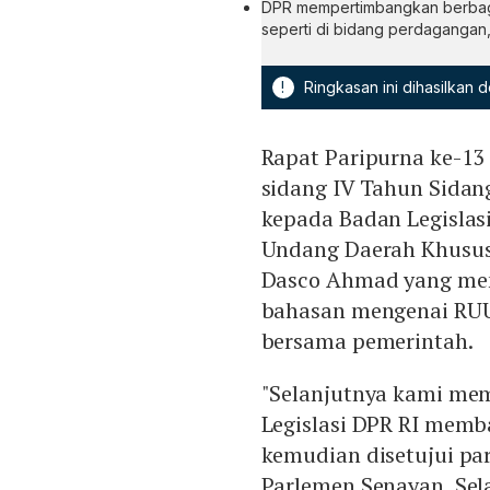
DPR mempertimbangkan berbaga
seperti di bidang perdagangan
!
Ringkasan ini dihasilkan
Rapat Paripurna ke-13
sidang IV Tahun Sida
kepada Badan Legisla
Undang Daerah Khusus
Dasco Ahmad yang mem
bahasan mengenai RUU 
bersama pemerintah.
"Selanjutnya kami me
Legislasi DPR RI memba
kemudian disetujui pa
Parlemen Senayan, Sela