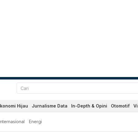
konomi Hijau
Jurnalisme Data
In-Depth & Opini
Otomotif
V
Internasional
Energi