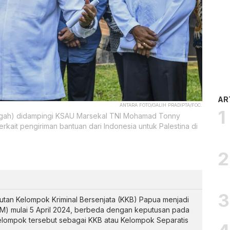
AR
ANTARA FOTO/GALIH PRADIPTA/FOC.
engah) didampingi KSAU Marsekal TNI Mohamad Tonny
kait pengiriman bantuan dari Indonesia untuk Palestina di
an Kelompok Kriminal Bersenjata (KKB) Papua menjadi
M) mulai 5 April 2024, berbeda dengan keputusan pada
elompok tersebut sebagai KKB atau Kelompok Separatis