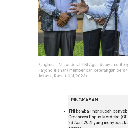
Panglima TNI Jenderal TNI Agus Subiyanto (t
Harjono (kanan) memberikan keterangan pers ter
Jakarta, Rabu (10/4/2024).
RINGKASAN
TNI kembali mengubah penyebut
Organisasi Papua Merdeka (OP
29 April 2021 yang menyebut k