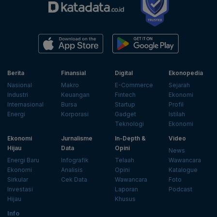
Berita
Finansial
Digital
Ekonopedia
Nasional
Makro
E-Commerce
Sejarah
Industri
Keuangan
Fintech
Ekonomi
Internasional
Bursa
Startup
Profil
Energi
Korporasi
Gadget
Istilah
Teknologi
Ekonomi
Ekonomi
Jurnalisme
In-Depth &
Video
Hijau
Data
Opini
News
Energi Baru
Infografik
Telaah
Wawancara
Ekonomi
Analisis
Opini
Katalogue
Sirkular
Cek Data
Wawancara
Foto
Investasi
Laporan
Podcast
Hijau
Khusus
Info