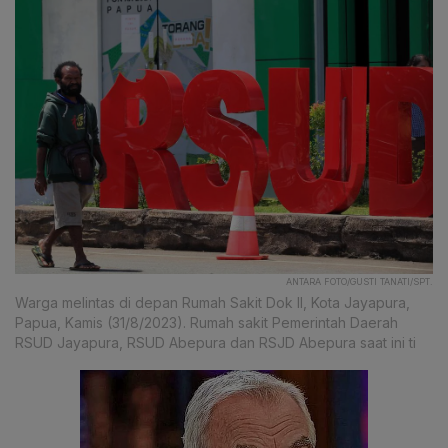
ANTARA FOTO/GUSTI TANATI/SPT.
Warga melintas di depan Rumah Sakit Dok II, Kota Jayapura,
Papua, Kamis (31/8/2023). Rumah sakit Pemerintah Daerah
RSUD Jayapura, RSUD Abepura dan RSJD Abepura saat ini ti