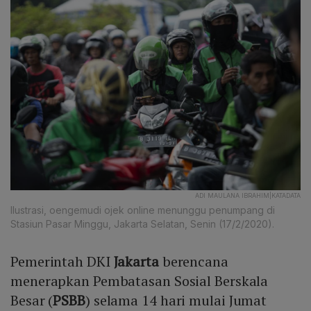
ADI MAULANA IBRAHIM|KATADATA
Ilustrasi, oengemudi ojek online menunggu penumpang di
Stasiun Pasar Minggu, Jakarta Selatan, Senin (17/2/2020).
Pemerintah DKI
Jakarta
berencana
menerapkan Pembatasan Sosial Berskala
Besar (
PSBB
) selama 14 hari mulai Jumat