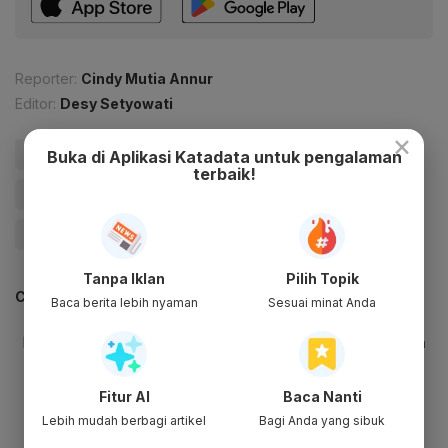
Reporter:
Cindy Mutia Annur
Editor:
Desy Setyowati
×
#Gojek
#Grab
#Transportasi
#Digital
Buka di Aplikasi Katadata untuk pengalaman
terbaik!
#Pembatasan Sosial Berskala Besar (PSBB)
#Pandemi Corona
#Virus Corona
#Covid-19
Tanpa Iklan
Pilih Topik
CEK JUGA DATA INI
Baca berita lebih nyaman
Sesuai minat Anda
Fitur AI
Baca Nanti
Lebih mudah berbagi artikel
Bagi Anda yang sibuk