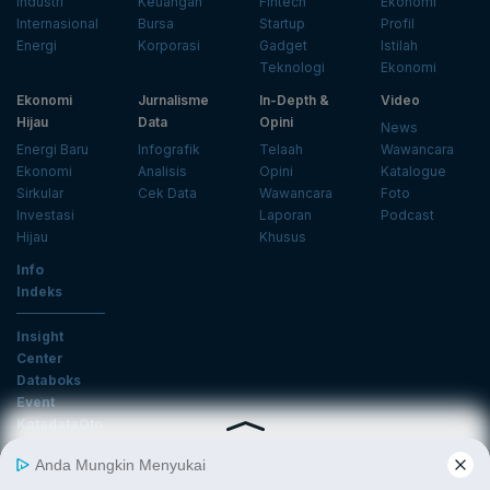
Industri
Keuangan
Fintech
Ekonomi
Internasional
Bursa
Startup
Profil
Energi
Korporasi
Gadget
Istilah
Teknologi
Ekonomi
Ekonomi
Jurnalisme
In-Depth &
Video
Hijau
Data
Opini
News
Energi Baru
Infografik
Telaah
Wawancara
Ekonomi
Analisis
Opini
Katalogue
Sirkular
Cek Data
Wawancara
Foto
Investasi
Laporan
Podcast
Hijau
Khusus
Info
Indeks
Insight
Center
Databoks
Event
KatadataOto
Langganan Newsletter