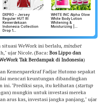
DXPRO - Jersey
WHITE INC Alpha Glow
Reguler HUT RI
White Body Lotion
Kemerdekaan
Whitening &
Indonesia Collection
Moisturizing |...
Drop 1...
a situasi WeWork ini berlalu,
mindset
h," ujar Nicole. (Baca:
Bos Lippo dan
 WeWork Tak Berdampak di Indonesia
)
lan Kemenparekraf Fadjar Hutomo sepakat
lai mencari keuntungan dibandingkan
ini. "Prediksi saya, itu kelihatan (
startup
gan) mungkin untuk investasi mereka
arus kas, investasi jangka panjang," ujar