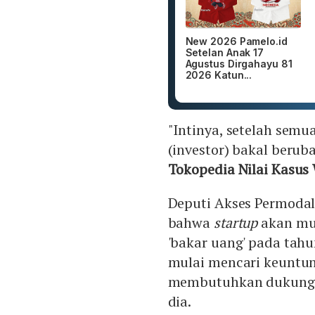
New 2026 Pamelo.id
Setelan Anak 17
Agustus Dirgahayu 81
2026 Katun...
"Intinya, setelah semu
(investor) bakal beruba
Tokopedia Nilai Kasus
Deputi Akses Permoda
bahwa
startup
akan mu
'bakar uang' pada tahun 
mulai mencari keuntun
membutuhkan dukungan 
dia.