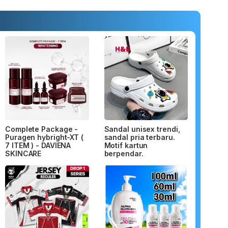
Complete Package -
Sandal unisex trendi,
Puragen hybright-XT (
sandal pria terbaru.
7 ITEM ) - DAVIENA
Motif kartun
SKINCARE
berpendar.