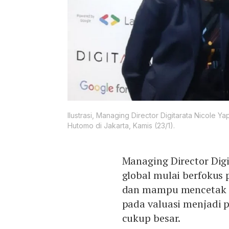
Ilustrasi, Managing Director Digitarata Nicole
Hutomo di Jakarta, Kamis (23/1).
Managing Director Dig
global mulai berfokus
dan mampu mencetak un
pada valuasi menjadi pr
cukup besar.