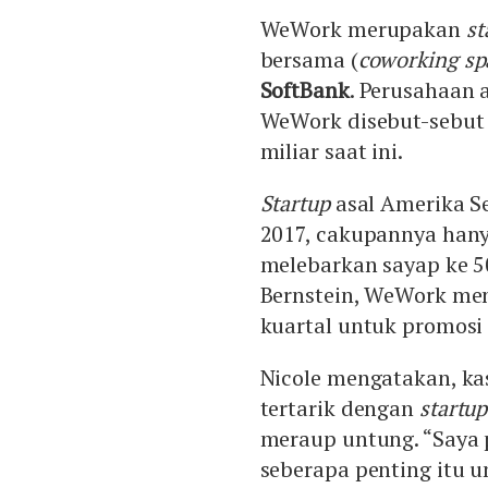
WeWork merupakan
st
bersama (
coworking sp
SoftBank
. Perusahaan a
WeWork disebut-sebut 
miliar saat ini.
Startup
asal Amerika Se
2017, cakupannya hanya
melebarkan sayap ke 50
Bernstein, WeWork meng
kuartal untuk promosi 
Nicole mengatakan, ka
tertarik dengan
startup
meraup untung. “Saya p
seberapa penting itu 