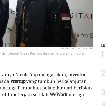
AR
KATADATA/CINDY MUTIA ANNUR
 Yap dan Deputi Akses Permodalan Kemenparekraf Fadjar
itaraya Nicole Yap mengatakan,
investor
 pada
startup
yang tumbuh berkelanjutan
tung. Perubahan pola pikir dari berfokus
ofit ini terjadi setelah
WeWork
merugi