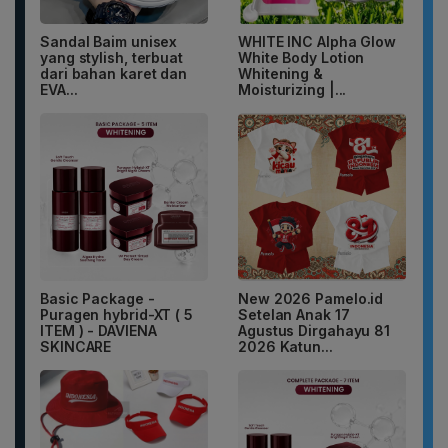
Sandal Baim unisex
WHITE INC Alpha Glow
yang stylish, terbuat
White Body Lotion
dari bahan karet dan
Whitening &
EVA...
Moisturizing |...
Basic Package -
New 2026 Pamelo.id
Puragen hybrid-XT ( 5
Setelan Anak 17
ITEM ) - DAVIENA
Agustus Dirgahayu 81
SKINCARE
2026 Katun...