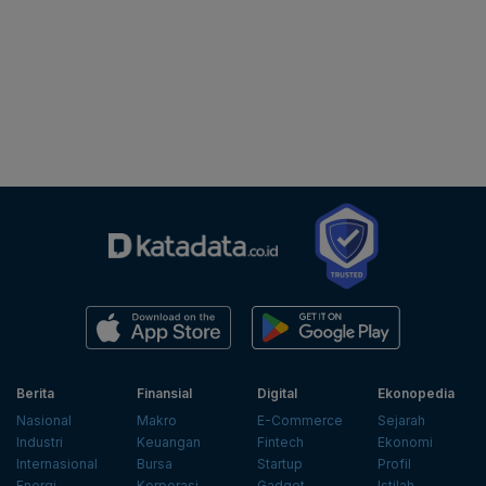
Berita
Finansial
Digital
Ekonopedia
Nasional
Makro
E-Commerce
Sejarah
Industri
Keuangan
Fintech
Ekonomi
Internasional
Bursa
Startup
Profil
Energi
Korporasi
Gadget
Istilah