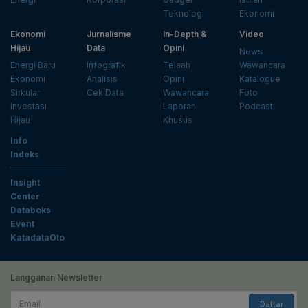
Teknologi
Ekonomi
Ekonomi
Jurnalisme
In-Depth &
Video
Hijau
Data
Opini
News
Energi Baru
Infografik
Telaah
Wawancara
Ekonomi
Analisis
Opini
Katalogue
Sirkular
Cek Data
Wawancara
Foto
Investasi
Laporan
Podcast
Hijau
Khusus
Info
Indeks
Insight
Center
Databoks
Event
KatadataOto
Langganan Newsletter
Email
Daftar