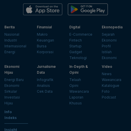
Berita
Finansial
Digital
Ekonopedia
Nasional
Makro
E-Commerce
Sejarah
Industri
Keuangan
Fintech
Ekonomi
Internasional
Bursa
Startup
Profil
Energi
Korporasi
Gadget
Istilah
Teknologi
Ekonomi
Ekonomi
Jurnalisme
In-Depth &
Video
Hijau
Data
Opini
News
Energi Baru
Infografik
Telaah
Wawancara
Ekonomi
Analisis
Opini
Katalogue
Sirkular
Cek Data
Wawancara
Foto
Investasi
Laporan
Podcast
Hijau
Khusus
Info
Indeks
Insight