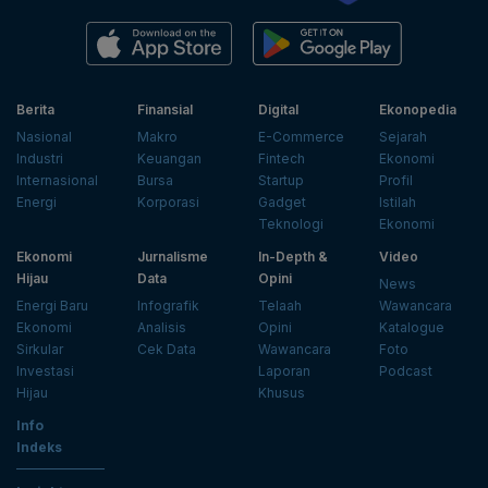
Berita
Finansial
Digital
Ekonopedia
Nasional
Makro
E-Commerce
Sejarah
Industri
Keuangan
Fintech
Ekonomi
Internasional
Bursa
Startup
Profil
Energi
Korporasi
Gadget
Istilah
Teknologi
Ekonomi
Ekonomi
Jurnalisme
In-Depth &
Video
Hijau
Data
Opini
News
Energi Baru
Infografik
Telaah
Wawancara
Ekonomi
Analisis
Opini
Katalogue
Sirkular
Cek Data
Wawancara
Foto
Investasi
Laporan
Podcast
Hijau
Khusus
Info
Indeks