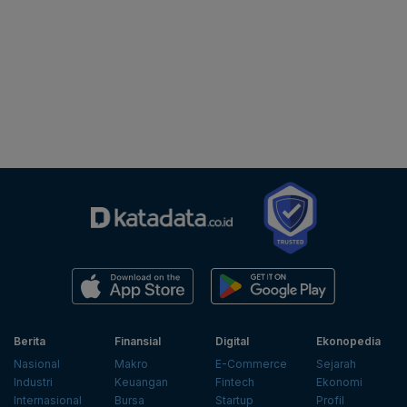
Berita
Finansial
Digital
Ekonopedia
Nasional
Makro
E-Commerce
Sejarah
Industri
Keuangan
Fintech
Ekonomi
Internasional
Bursa
Startup
Profil