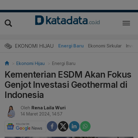
EKONOMI HIJAU
Energi Baru
Ekonomi Sirkular
Invest
Ekonomi Hijau
Energi Baru
Kementerian ESDM Akan Fokus
Genjot Investasi Geothermal di
Indonesia
Oleh
Rena Laila Wuri
14 Maret 2024, 14:57