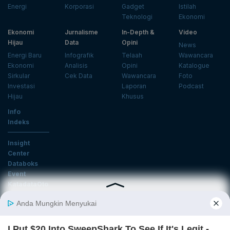
Energi
Korporasi
Gadget
Istilah
Teknologi
Ekonomi
Ekonomi
Jurnalisme
In-Depth &
Video
Hijau
Data
Opini
News
Energi Baru
Infografik
Telaah
Wawancara
Ekonomi
Analisis
Opini
Katalogue
Sirkular
Cek Data
Wawancara
Foto
Investasi
Laporan
Podcast
Hijau
Khusus
Info
Indeks
Insight
Center
Databoks
Event
KatadataOto
Langganan Newsletter
Email