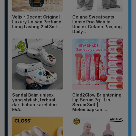
Velixir Decant Original |
Celana Sweatpants
Luxury Unisex Perfume
Loose Pria Wanita
Long Lasting 2ml 3ml...
Unisex Celana Panjang
Daily...
Sandal Baim unisex
Glad2Glow Brightening
yang stylish, terbuat
Lip Serum 7g | Lip
dari bahan karet dan
Serum 3in1 |
EVA...
Melembapkan,...