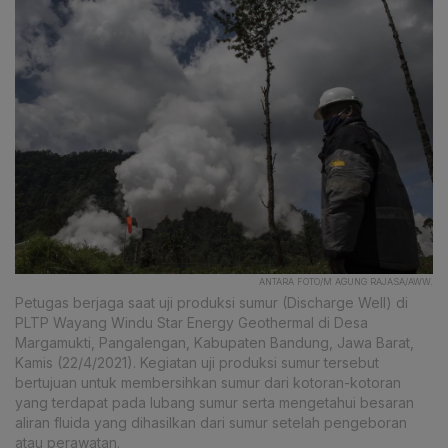
ANTARA FOTO/M AGUNG RAJASA/AWW.
Petugas berjaga saat uji produksi sumur (Discharge Well) di
PLTP Wayang Windu Star Energy Geothermal di Desa
Margamukti, Pangalengan, Kabupaten Bandung, Jawa Barat,
Kamis (22/4/2021). Kegiatan uji produksi sumur tersebut
bertujuan untuk membersihkan sumur dari kotoran-kotoran
yang terdapat pada lubang sumur serta mengetahui besaran
aliran fluida yang dihasilkan dari sumur setelah pengeboran
atau perawatan.