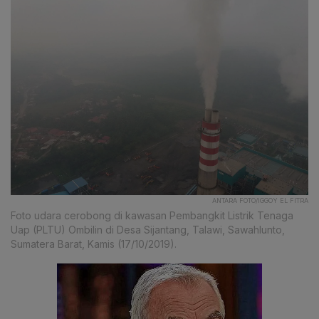
ANTARA FOTO/IGGOY EL FITRA
Foto udara cerobong di kawasan Pembangkit Listrik Tenaga
Uap (PLTU) Ombilin di Desa Sijantang, Talawi, Sawahlunto,
Sumatera Barat, Kamis (17/10/2019).