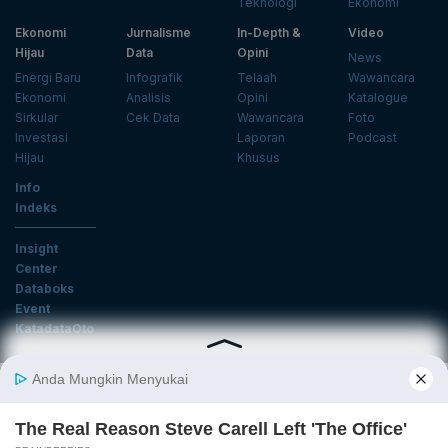
Teknologi
Ekonomi
Ekonomi
Jurnalisme
In-Depth &
Video
Hijau
Data
Opini
News
Energi Baru
Infografik
Telaah
Wawancara
Ekonomi
Analisis
Opini
Katalogue
Sirkular
Cek Data
Wawancara
Foto
Investasi
Laporan
Podcast
Hijau
Khusus
Info
Indeks
Insight
Center
Databoks
Event
KatadataOto
Langganan Newsletter
Email
Daftar