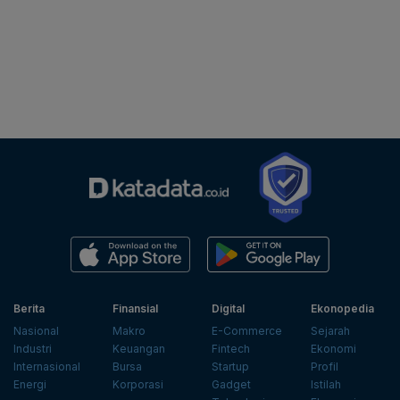
Berita
Finansial
Digital
Ekonopedia
Nasional
Makro
E-Commerce
Sejarah
Industri
Keuangan
Fintech
Ekonomi
Internasional
Bursa
Startup
Profil
Energi
Korporasi
Gadget
Istilah