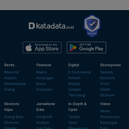
Berita
Finansial
Digital
Ekonopedia
Nasional
Makro
E-Commerce
Sejarah
Industri
Keuangan
Fintech
Ekonomi
Internasional
Bursa
Startup
Profil
Energi
Korporasi
Gadget
Istilah
Teknologi
Ekonomi
Ekonomi
Jurnalisme
In-Depth &
Video
Hijau
Data
Opini
News
Energi Baru
Infografik
Telaah
Wawancara
Ekonomi
Analisis
Opini
Katalogue
Sirkular
Cek Data
Wawancara
Foto