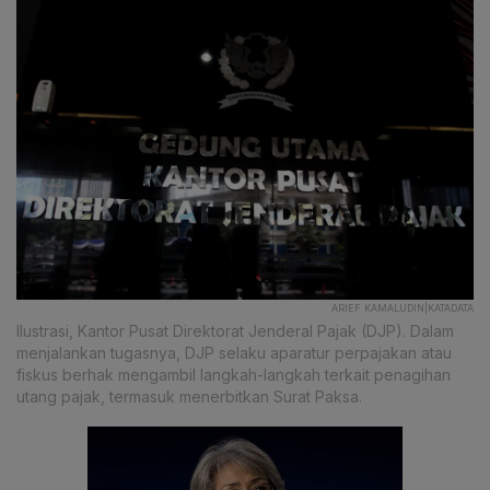
ARIEF KAMALUDIN|KATADATA
Ilustrasi, Kantor Pusat Direktorat Jenderal Pajak (DJP). Dalam
menjalankan tugasnya, DJP selaku aparatur perpajakan atau
fiskus berhak mengambil langkah-langkah terkait penagihan
utang pajak, termasuk menerbitkan Surat Paksa.