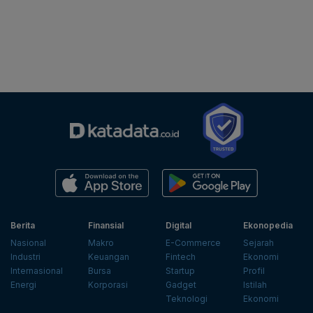
Berita
Finansial
Digital
Ekonopedia
Nasional
Makro
E-Commerce
Sejarah
Industri
Keuangan
Fintech
Ekonomi
Internasional
Bursa
Startup
Profil
Energi
Korporasi
Gadget
Istilah
Teknologi
Ekonomi