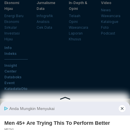
Ekonomi
Jurnalisme
In-Depth &
Video
Hijau
Data
Opini
News
Energi Baru
Infografik
Telaah
Wawancara
Ekonomi
Analisis
Opini
Katalogue
Sirkular
Cek Data
Wawancara
Foto
Investasi
Laporan
Podcast
Hijau
Khusus
Info
Indeks
Insight
Center
Databoks
Event
KatadataOto
Langganan Newsletter
Email
Daftar
Ikuti Kami