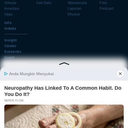
Sirkular
Cek Data
Wawancara
Foto
Investasi
Laporan
Podcast
Hijau
Khusus
Info
Indeks
Insight
Center
Databoks
Event
KatadataOto
Langganan Newsletter
Email
Daftar
Ikuti Kami
Tentang Katadata
Advertising
Karier
Pedoman Media Siber