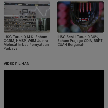
IHSG Turun 0,14%, Saham
IHSG Sesi I Turun 0,36%,
GGRM, HMSP, WIIM Justru
Saham Prajogo CDIA, BRPT,
Melesat Imbas Pernyataan
CUAN Bergairah
Purbaya
VIDEO PILIHAN