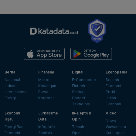
Berita
Finansial
Digital
Ekonopedia
Nasional
Makro
E-Commerce
Sejarah
Industri
Keuangan
Fintech
Ekonomi
Internasional
Bursa
Startup
Profil
Energi
Korporasi
Gadget
Istilah
Teknologi
Ekonomi
Ekonomi
Jurnalisme
In-Depth &
Video
Hijau
Data
Opini
News
Energi Baru
Infografik
Telaah
Wawancara
Ekonomi
Analisis
Opini
Katalogue