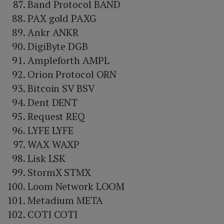
Band Protocol BAND
PAX gold PAXG
Ankr ANKR
DigiByte DGB
Ampleforth AMPL
Orion Protocol ORN
Bitcoin SV BSV
Dent DENT
Request REQ
LYFE LYFE
WAX WAXP
Lisk LSK
StormX STMX
Loom Network LOOM
Metadium META
COTI COTI