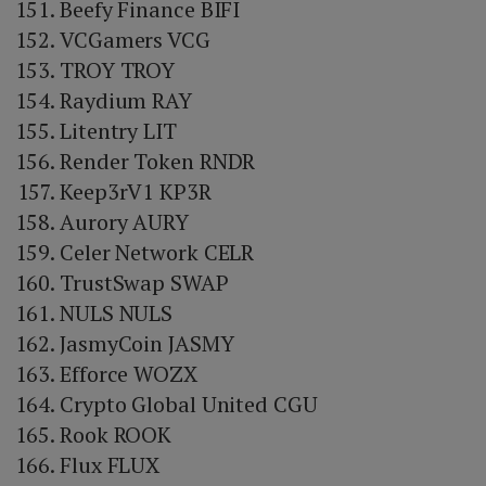
Beefy Finance BIFI
VCGamers VCG
TROY TROY
Raydium RAY
Litentry LIT
Render Token RNDR
Keep3rV1 KP3R
Aurory AURY
Celer Network CELR
TrustSwap SWAP
NULS NULS
JasmyCoin JASMY
Efforce WOZX
Crypto Global United CGU
Rook ROOK
Flux FLUX