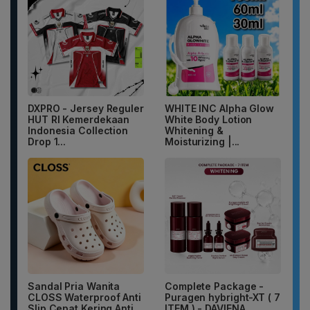
DXPRO - Jersey Reguler
WHITE INC Alpha Glow
HUT RI Kemerdekaan
White Body Lotion
Indonesia Collection
Whitening &
Drop 1...
Moisturizing |...
Sandal Pria Wanita
Complete Package -
CLOSS Waterproof Anti
Puragen hybright-XT ( 7
Slip Cepat Kering Anti...
ITEM ) - DAVIENA