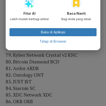
Ravencoin RVN
Fantom FTM
Fitur AI
Baca Nanti
Kava KAVA
Lebih mudah berbagi artikel
Bagi Anda yang sibuk
NEM XEM
BitTorrent BTTOLD
Buka di Aplikasi
ICON ICX
Serum SRM
Tetap di Browser
Pax Dollar USDP
Kyber Network Crystal v2 KNC
Bitcoin Diamond BCD
Ardor ARDR
Ontology ONT
JUST JST
Siacoin SC
XDC Network XDC
OKB OKB