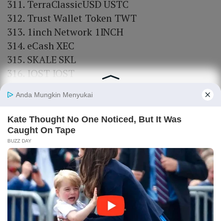
TerraClassicUSD USTC
Trust Wallet Token TWT
1inch Network 1INCH
eCash XEC
SKALE SKL
IOST IOST
Mina MINA
Shentu CTK
Badger DAO Badger
ThunderCore TT
Anyswap ANY
WOO Network WOO
The Graph GRT
Filecoin FIL
IoTex IOTX
Mdex MDX