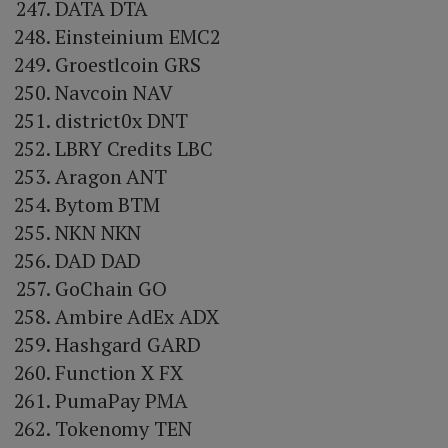
DATA DTA
Einsteinium EMC2
Groestlcoin GRS
Navcoin NAV
district0x DNT
LBRY Credits LBC
Aragon ANT
Bytom BTM
NKN NKN
DAD DAD
GoChain GO
Ambire AdEx ADX
Hashgard GARD
Function X FX
PumaPay PMA
Tokenomy TEN