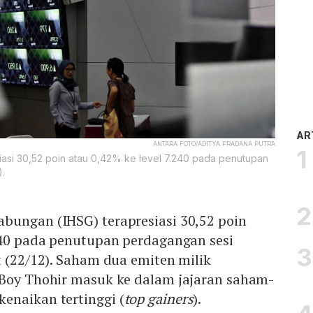
AR
ANTARA FOTO/ADITYA PRADANA PUTRA
asi 30,52 poin atau 0,42% ke level 7.240 pada penutupan
).
bungan (IHSG) terapresiasi 30,52 poin
.240 pada penutupan perdagangan sesi
t (22/12). Saham dua emiten milik
 Boy Thohir masuk ke dalam jajaran saham-
enaikan tertinggi (
top gainers
).