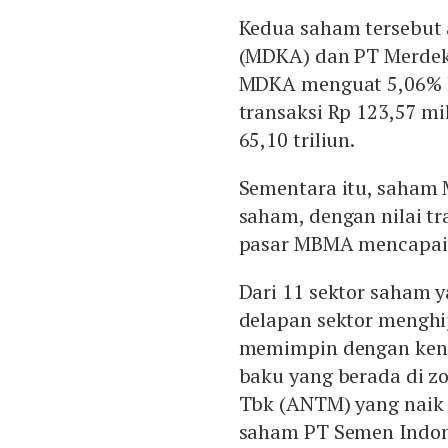
Kedua saham tersebut
(MDKA) dan PT Merdek
MDKA menguat 5,06% ke
transaksi Rp 123,57 mi
65,10 triliun.
Sementara itu, saham 
saham, dengan nilai tra
pasar MBMA mencapai R
Dari 11 sektor saham y
delapan sektor mengh
memimpin dengan kena
baku yang berada di z
Tbk (ANTM) yang naik 0
saham PT Semen Indon