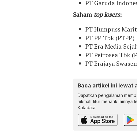
PT Garuda Indones
Saham
top losers
:
PT Humpuss Marit
PT PP Tbk (PTPP)
PT Era Media Seja
PT Petrosea Tbk (
PT Erajaya Swase
Baca artikel ini lewat 
Dapatkan pengalaman memba
nikmati fitur menarik lainnya 
Katadata.