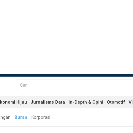
konomi Hijau
Jurnalisme Data
In-Depth & Opini
Otomotif
V
angan
Bursa
Korporasi