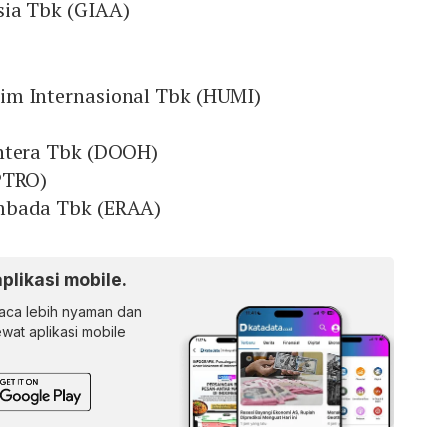
ia Tbk (GIAA)
im Internasional Tbk (HUMI)
htera Tbk (DOOH)
PTRO)
mbada Tbk (ERAA)
aplikasi mobile.
ca lebih nyaman dan
lewat aplikasi mobile