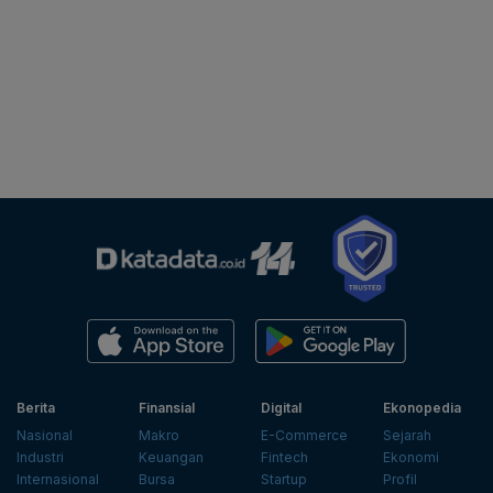
Berita
Finansial
Digital
Ekonopedia
Nasional
Makro
E-Commerce
Sejarah
Industri
Keuangan
Fintech
Ekonomi
Internasional
Bursa
Startup
Profil