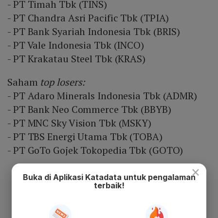
- PT Timah Tbk (TINS)
- PT Chandra Asri Pacific Tbk (TPIA)
- PT Bank Syariah Indonesia Tbk (BRIS)
- PT Vale Indonesia Tbk (INCO)
- PT Krakatau Steel Tbk (KRAS)
Saham
top losers:
- PT Adaro Minerals Indonesia Tbk (ADMR)
- PT Bank Neo Commerce Tbk (BBYB)
- PT MNC Sky Vision Tbk (MSKY)
- PT TBS Energi Utama Tbk (TOBA)
- PT GoTo Gojek Tokopedia Tbk (GOTO)
×
Buka di Aplikasi Katadata untuk pengalaman
terbaik!