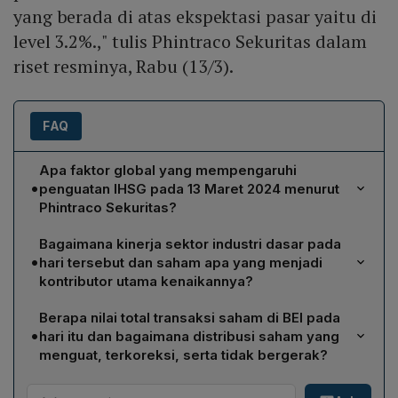
yang berada di atas ekspektasi pasar yaitu di
level 3.2%.," tulis Phintraco Sekuritas dalam
riset resminya, Rabu (13/3).
FAQ
Apa faktor global yang mempengaruhi
•
penguatan IHSG pada 13 Maret 2024 menurut
Phintraco Sekuritas?
Menurut riset Phintraco Sekuritas, penguatan IHSG
Bagaimana kinerja sektor industri dasar pada
dipengaruhi ekspektasi data PPI Inflation global.
•
hari tersebut dan saham apa yang menjadi
Investor internasional menanti rilis PPI pada Kamis
kontributor utama kenaikannya?
14 Maret yang diproyeksikan stabil di 0,3 % secara
Sektor industri dasar menjadi satu‑satunya sektor yang
bulan‑ke‑bulan untuk Februari 2024. Data PPI ini
Berapa nilai total transaksi saham di BEI pada
mencatat kenaikan terbesar, naik 2,61 % pada sesi
dianggap pelengkap setelah CPI Februari 2024 tercatat
•
hari itu dan bagaimana distribusi saham yang
tersebut. Kontributor utama adalah PT Timah Tbk
3,2 % di atas perkiraan pasar, sehingga menambah
menguat, terkoreksi, serta tidak bergerak?
(TINS) yang melaju 13,7 % atau setara 100 poin menjadi
optimism bagi pasar Indonesia.
Pada hari Rabu 13 Maret, nilai transaksi saham di Bursa
Rp 830 per saham, PT Vale Indonesia Tbk (INCO) naik