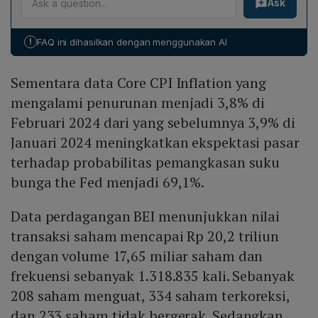
Ask
Efek Indonesia mencapai Rp 20,2 triliun dengan volume
7,77 % (+310 poin) ke Rp 4.300, serta PT Aneka
17,65 miliar lembar dan frekuensi perdagangan
Tambang Tbk (ANTM) yang bertambah 3,51 % (+55
1.318.835 kali. Dari total saham yang diperdagangkan,
poin) menjadi Rp 1.620. Kenaikan tersebut mendorong
!
FAQ ini dihasilkan dengan menggunakan AI
208 saham menguat, 334 saham mengalami koreksi,
zona hijau bagi mayoritas saham industri dasar.
dan 233 saham tidak bergerak. Kapitalisasi pasar IHSG
Sementara data Core CPI Inflation yang
tercatat sebesar Rp 11.951,3 triliun.
mengalami penurunan menjadi 3,8% di
Februari 2024 dari yang sebelumnya 3,9% di
Januari 2024 meningkatkan ekspektasi pasar
terhadap probabilitas pemangkasan suku
bunga the Fed menjadi 69,1%.
Data perdagangan BEI menunjukkan nilai
transaksi saham mencapai Rp 20,2 triliun
dengan volume 17,65 miliar saham dan
frekuensi sebanyak 1.318.835 kali. Sebanyak
208 saham menguat, 334 saham terkoreksi,
dan 233 saham tidak bergerak. Sedangkan