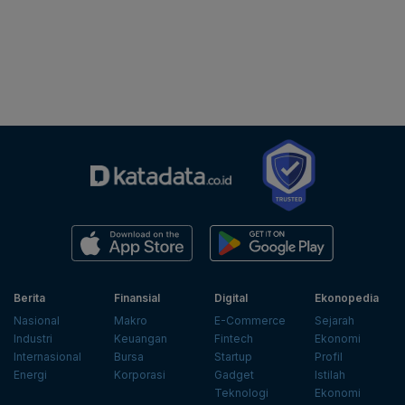
Berita
Finansial
Digital
Ekonopedia
Nasional
Makro
E-Commerce
Sejarah
Industri
Keuangan
Fintech
Ekonomi
Internasional
Bursa
Startup
Profil
Energi
Korporasi
Gadget
Istilah
Teknologi
Ekonomi