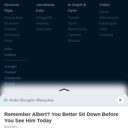
Ekonomi
Jurnalisme
In-Depth &
Video
Hijau
Data
Opini
News
Energi Baru
Infografik
Telaah
Wawancara
Ekonomi
Analisis
Opini
Katalogue
Sirkular
Cek Data
Wawancara
Foto
Investasi
Laporan
Podcast
Hijau
Khusus
Info
Indeks
Insight
Center
Databoks
Event
KatadataOto
Langganan Newsletter
Email
Daftar