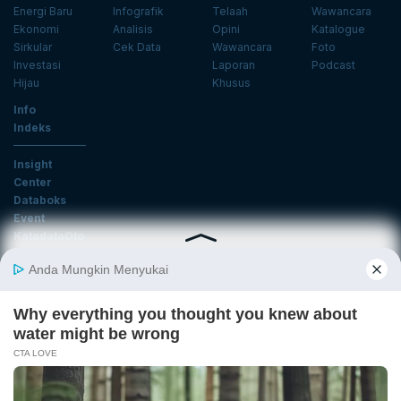
Energi Baru
Infografik
Telaah
Wawancara
Ekonomi
Analisis
Opini
Katalogue
Sirkular
Cek Data
Wawancara
Foto
Investasi
Laporan
Podcast
Hijau
Khusus
Info
Indeks
Insight
Center
Databoks
Event
KatadataOto
Langganan Newsletter
Email
Daftar
Ikuti Kami