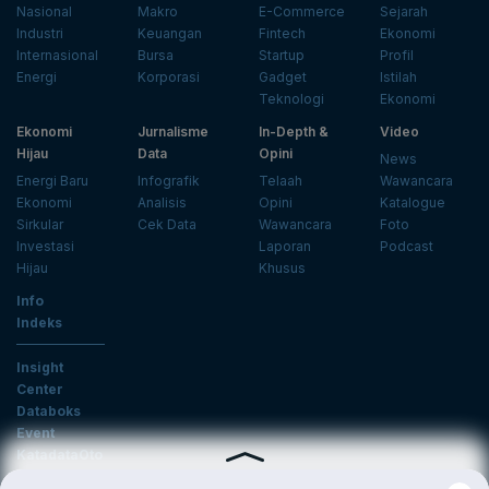
Nasional
Makro
E-Commerce
Sejarah
Industri
Keuangan
Fintech
Ekonomi
Internasional
Bursa
Startup
Profil
Energi
Korporasi
Gadget
Istilah
Teknologi
Ekonomi
Ekonomi
Jurnalisme
In-Depth &
Video
Hijau
Data
Opini
News
Energi Baru
Infografik
Telaah
Wawancara
Ekonomi
Analisis
Opini
Katalogue
Sirkular
Cek Data
Wawancara
Foto
Investasi
Laporan
Podcast
Hijau
Khusus
Info
Indeks
Insight
Center
Databoks
Event
KatadataOto