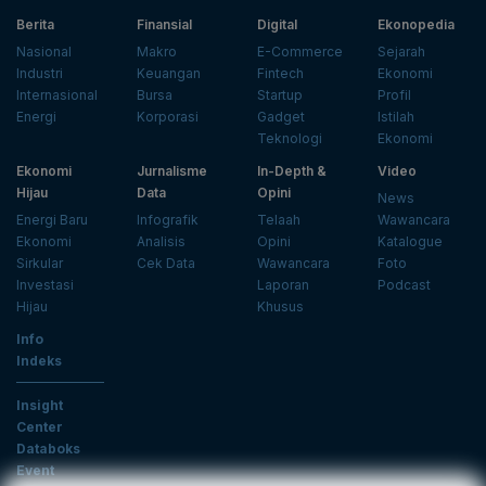
Berita
Finansial
Digital
Ekonopedia
Nasional
Makro
E-Commerce
Sejarah
Industri
Keuangan
Fintech
Ekonomi
Internasional
Bursa
Startup
Profil
Energi
Korporasi
Gadget
Istilah
Teknologi
Ekonomi
Ekonomi
Jurnalisme
In-Depth &
Video
Hijau
Data
Opini
News
Energi Baru
Infografik
Telaah
Wawancara
Ekonomi
Analisis
Opini
Katalogue
Sirkular
Cek Data
Wawancara
Foto
Investasi
Laporan
Podcast
Hijau
Khusus
Info
Indeks
Insight
Center
Databoks
Event