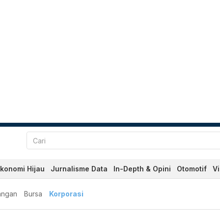
konomi Hijau
Jurnalisme Data
In-Depth & Opini
Otomotif
V
angan
Bursa
Korporasi