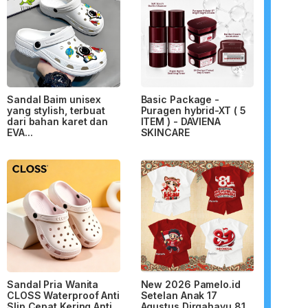
Sandal Baim unisex
Basic Package -
yang stylish, terbuat
Puragen hybrid-XT ( 5
dari bahan karet dan
ITEM ) - DAVIENA
EVA...
SKINCARE
Sandal Pria Wanita
New 2026 Pamelo.id
CLOSS Waterproof Anti
Setelan Anak 17
Slip Cepat Kering Anti...
Agustus Dirgahayu 81