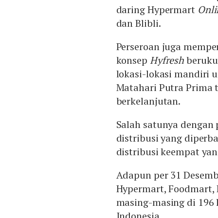
daring Hypermart
Onli
dan Blibli.
Perseroan juga memper
konsep
Hyfresh
berukur
lokasi-lokasi mandiri
Matahari Putra Prima
berkelanjutan.
Salah satunya dengan p
distribusi yang diperb
distribusi keempat yan
Adapun per 31 Desembe
Hypermart, Foodmart, 
masing-masing di 196 l
Indonesia.