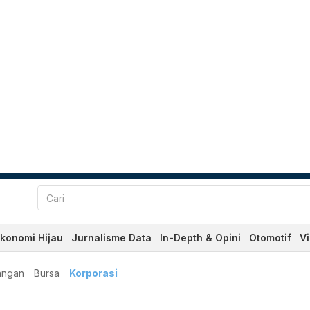
konomi Hijau
Jurnalisme Data
In-Depth & Opini
Otomotif
V
angan
Bursa
Korporasi