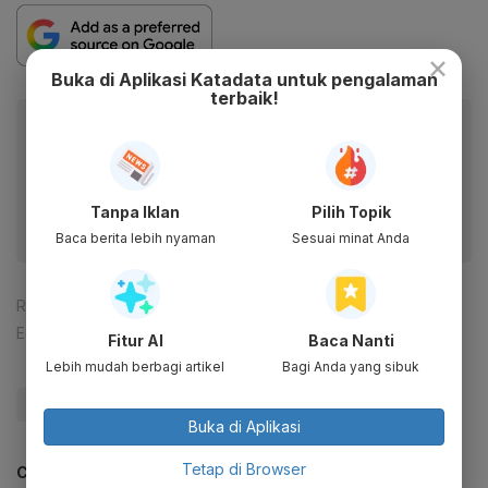
×
Buka di Aplikasi Katadata untuk pengalaman
terbaik!
Baca artikel ini lewat aplikasi mobile.
Dapatkan pengalaman membaca lebih nyaman dan nikmati
fitur menarik lainnya lewat aplikasi mobile Katadata.
Tanpa Iklan
Pilih Topik
Baca berita lebih nyaman
Sesuai minat Anda
Reporter:
Nur Hana Putri Nabila
Editor:
Syahrizal Sidik
Fitur AI
Baca Nanti
Lebih mudah berbagi artikel
Bagi Anda yang sibuk
#Dividen
#Jasa Marga
#BUMN
#Update Me
Buka di Aplikasi
Tetap di Browser
CEK JUGA DATA INI