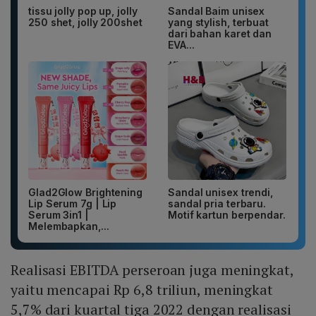
tissu jolly pop up, jolly
Sandal Baim unisex
250 shet, jolly 200shet
yang stylish, terbuat
dari bahan karet dan
EVA...
Glad2Glow Brightening
Sandal unisex trendi,
Lip Serum 7g | Lip
sandal pria terbaru.
Serum 3in1 |
Motif kartun berpendar.
Melembapkan,...
Realisasi EBITDA perseroan juga meningkat,
yaitu mencapai Rp 6,8 triliun, meningkat
5,7% dari kuartal tiga 2022 dengan realisasi