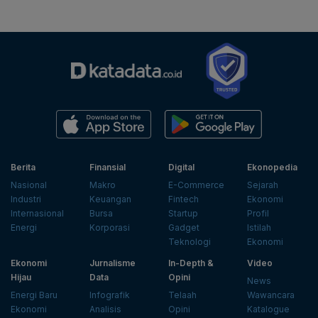
Berita
Finansial
Digital
Ekonopedia
Nasional
Makro
E-Commerce
Sejarah
Industri
Keuangan
Fintech
Ekonomi
Internasional
Bursa
Startup
Profil
Energi
Korporasi
Gadget
Istilah
Teknologi
Ekonomi
Ekonomi
Jurnalisme
In-Depth &
Video
Hijau
Data
Opini
News
Energi Baru
Infografik
Telaah
Wawancara
Ekonomi
Analisis
Opini
Katalogue