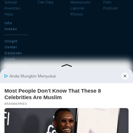
Sirkular
Cek Data
Wawancara
Foto
Investasi
Laporan
Podcast
Hijau
Khusus
Info
Indeks
Insight
Center
Databoks
Event
KatadataOto
Langganan Newsletter
Email
Daftar
Ikuti Kami
Tentang Katadata
Advertising
Karier
Pedoman Media Siber