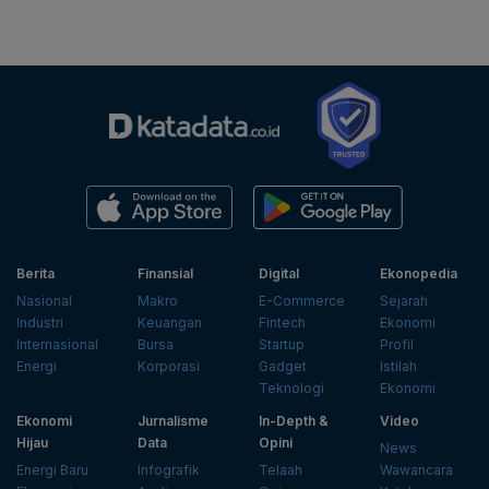
Berita
Finansial
Digital
Ekonopedia
Nasional
Makro
E-Commerce
Sejarah
Industri
Keuangan
Fintech
Ekonomi
Internasional
Bursa
Startup
Profil
Energi
Korporasi
Gadget
Istilah
Teknologi
Ekonomi
Ekonomi
Jurnalisme
In-Depth &
Video
Hijau
Data
Opini
News
Energi Baru
Infografik
Telaah
Wawancara