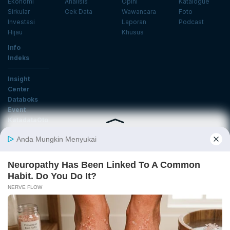
Ekonomi
Analisis
Opini
Katalogue
Sirkular
Cek Data
Wawancara
Foto
Investasi
Laporan
Podcast
Hijau
Khusus
Info
Indeks
Insight
Center
Databoks
Event
KatadataOto
Langganan Newsletter
Email
Daftar
Ikuti Kami