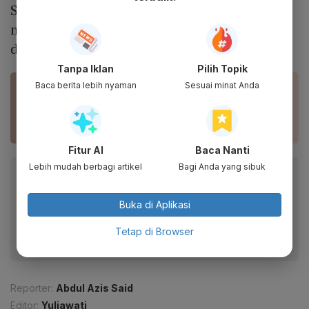
Sedangkan negara maju diprediksi sudah
melampaui level pra-pandemi mulai tahun
depan.
Tanpa Iklan
Pilih Topik
Baca berita lebih nyaman
Sesuai minat Anda
BACA JUGA
Kejar Target 70% Penduduk, Jokowi Pacu
Vaksinasi dari Rumah ke Rumah
Fitur AI
Baca Nanti
Lebih mudah berbagi artikel
Bagi Anda yang sibuk
Baca artikel ini lewat aplikasi mobile.
Dapatkan pengalaman membaca lebih nyaman dan nikmati
Buka di Aplikasi
fitur menarik lainnya lewat aplikasi mobile Katadata.
Tetap di Browser
Reporter:
Abdul Azis Said
Editor:
Yuliawati