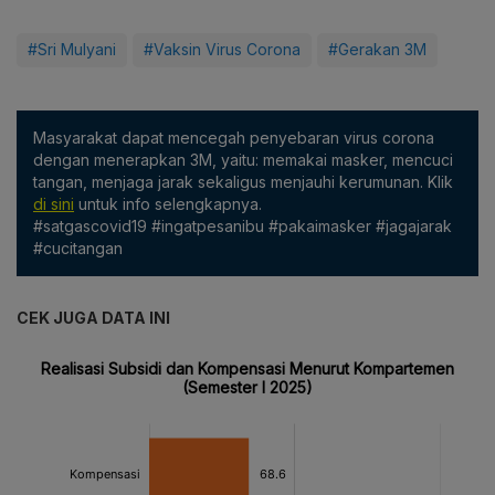
#Sri Mulyani
#Vaksin Virus Corona
#Gerakan 3M
Masyarakat dapat mencegah penyebaran virus corona
dengan menerapkan 3M, yaitu: memakai masker, mencuci
tangan, menjaga jarak sekaligus menjauhi kerumunan. Klik
di sini
untuk info selengkapnya.
#satgascovid19 #ingatpesanibu #pakaimasker #jagajarak
#cucitangan
CEK JUGA DATA INI