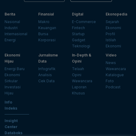
Berita
Finansial
Digital
Ekonopedia
Nasional
Makro
E-Commerce
Sejarah
Industri
Keuangan
Fintech
Ekonomi
Internasional
Bursa
Startup
Profil
Energi
Korporasi
Gadget
Istilah
Teknologi
Ekonomi
Ekonomi
Jurnalisme
In-Depth &
Video
Hijau
Data
Opini
News
Energi Baru
Infografik
Telaah
Wawancara
Ekonomi
Analisis
Opini
Katalogue
Sirkular
Cek Data
Wawancara
Foto
Investasi
Laporan
Podcast
Hijau
Khusus
Info
Indeks
Insight
Center
Databoks