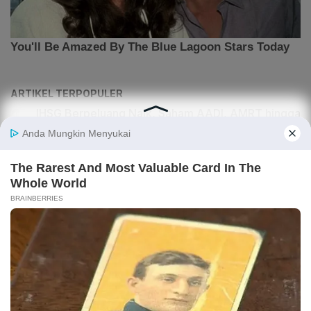
ARTIKEL TERPOPULER
IHSG Berpeluang Naik, Saham AADI, AMRT hingga
PTRO Direkomendasikan Analis
Kemenkeu Incar Pajak dari Pemilik Lebih dari Satu
Rumah di APBN 2027
Babak Baru Drama Utang Whoosh: Estafet Beralih
dari Danantara ke Kemenkeu
Pemerintah Gandeng Cina Kembangkan Kawasan
Industri Wiraraja Madura
Purbaya Sebut Gaji Manajer Kopdes Tak Sampai
Rp 16 Juta: Kisarannya Dekati UMP