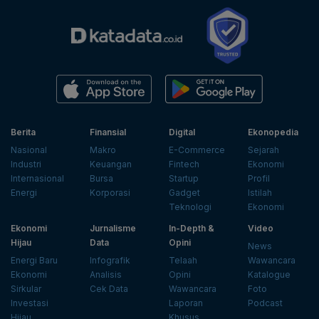
Berita
Finansial
Digital
Ekonopedia
Nasional
Makro
E-Commerce
Sejarah
Industri
Keuangan
Fintech
Ekonomi
Internasional
Bursa
Startup
Profil
Energi
Korporasi
Gadget
Istilah
Teknologi
Ekonomi
Ekonomi
Jurnalisme
In-Depth &
Video
Hijau
Data
Opini
News
Energi Baru
Infografik
Telaah
Wawancara
Ekonomi
Analisis
Opini
Katalogue
Sirkular
Cek Data
Wawancara
Foto
Investasi
Laporan
Podcast
Hijau
Khusus