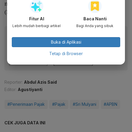
masih ada Sisa Lebih Pembiayaan Anggaran
(SiLPA) sebesar Rp 25,9 triliun.
Fitur AI
Baca Nanti
Lebih mudah berbagi artikel
Bagi Anda yang sibuk
Baca artikel ini lewat aplikasi mobile.
Buka di Aplikasi
Dapatkan pengalaman membaca lebih nyaman dan nikmati
fitur menarik lainnya lewat aplikasi mobile Katadata.
Tetap di Browser
Reporter:
Abdul Azis Said
Editor:
Agustiyanti
#Penerimaan Pajak
#Pajak
#Sri Mulyani
#APBN
CEK JUGA DATA INI