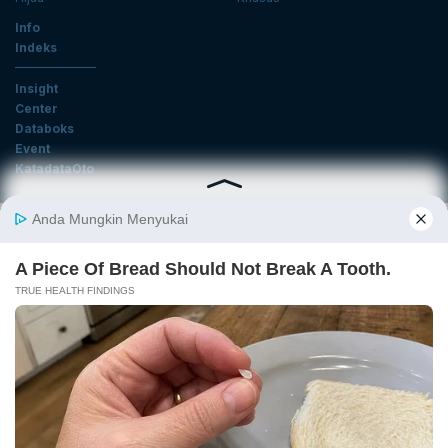
Info
Indeks
Insight
Center
Databoks
Event
KatadataOto
Langganan Newsletter
Email
Daftar
Ikuti Kami
Tentang Katadata
Advertising
Karier
Pedoman Media Siber
Kebijakan Privasi
Disclaimer
Hubungi Kami
©2026 Katadata. Hak cipta dilindungi Undang-undang.