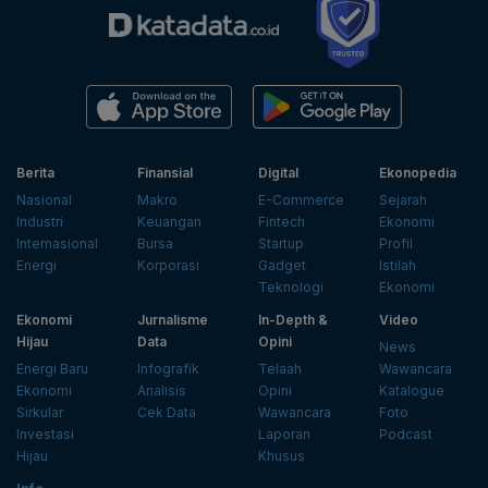
Berita
Finansial
Digital
Ekonopedia
Nasional
Makro
E-Commerce
Sejarah
Industri
Keuangan
Fintech
Ekonomi
Internasional
Bursa
Startup
Profil
Energi
Korporasi
Gadget
Istilah
Teknologi
Ekonomi
Ekonomi
Jurnalisme
In-Depth &
Video
Hijau
Data
Opini
News
Energi Baru
Infografik
Telaah
Wawancara
Ekonomi
Analisis
Opini
Katalogue
Sirkular
Cek Data
Wawancara
Foto
Investasi
Laporan
Podcast
Hijau
Khusus