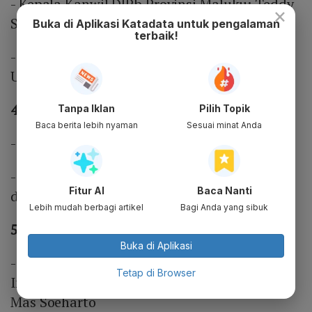
- Kepala Kanwil DJPb Provinsi Maluku: Teddy
×
Suhartadi Permadi
Buka di Aplikasi Katadata untuk pengalaman
terbaik!
- Kepala Kanwil DJPb Provinsi Kalimantan
Utara: Sakop
4. Direktorat Jenderal Kekayaan Negara
Tanpa Iklan
Pilih Topik
Baca berita lebih nyaman
Sesuai minat Anda
- Kepala Kanwil DJKN Aceh: Nofiansyah
- Kepala Kanwil DJKN Papua, Papua Barat,
Fitur AI
Baca Nanti
dan Maluku: Wibawa Pram Sihombing
Lebih mudah berbagi artikel
Bagi Anda yang sibuk
5. Unit Organisasi Non Eselon
Buka di Aplikasi
- Direktur Keuangan, Umum, dan Sistem
Tetap di Browser
Informasi, Pusat Investasi Pemerintah (PIP):
Mas Soeharto