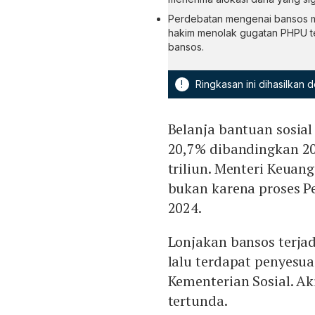
Perdebatan mengenai bansos mu
hakim menolak gugatan PHPU te
bansos.
!
Ringkasan ini dihasilkan
Belanja bantuan sosial
20,7% dibandingkan 202
triliun. Menteri Keuan
bukan karena proses P
2024.
Lonjakan bansos terja
lalu terdapat penyesua
Kementerian Sosial. A
tertunda.