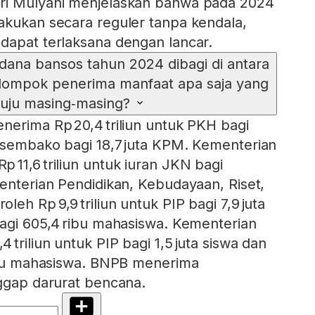
ri Mulyani menjelaskan bahwa pada 2024
akukan secara reguler tanpa kendala,
dapat terlaksana dengan lancar.
dana bansos tahun 2024 dibagi di antara
lompok penerima manfaat apa saja yang
tuju masing‑masing?
nerima Rp 20,4 triliun untuk PKH bagi
 sembako bagi 18,7 juta KPM. Kementerian
 11,6 triliun untuk iuran JKN bagi
menterian Pendidikan, Kebudayaan, Riset,
eh Rp 9,9 triliun untuk PIP bagi 7,9 juta
bagi 605,4 ribu mahasiswa. Kementerian
triliun untuk PIP bagi 1,5 juta siswa dan
ribu mahasiswa. BNPB menerima
nggap darurat bencana.