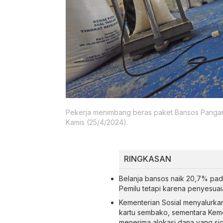
Pekerja menimbang beras paket Bansos Pangan
Kamis (25/4/2024).
RINGKASAN
Belanja bansos naik 20,7% pada
Pemilu tetapi karena penyesuaia
Kementerian Sosial menyalurkan
kartu sembako, sementara Keme
menerima alokasi dana yang sig