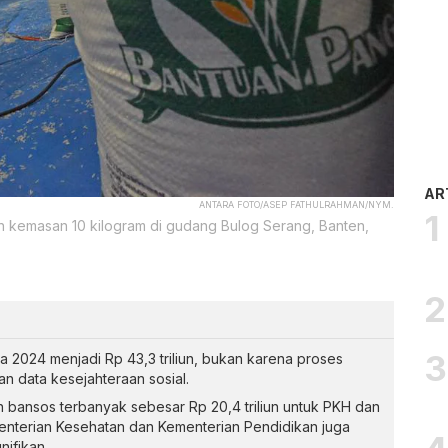
AR
ANTARA FOTO/ASEP FATHULRAHMAN/NYM.
 kemasan 10 kilogram di gudang Bulog Serang, Banten,
 2024 menjadi Rp 43,3 triliun, bukan karena proses
n data kesejahteraan sosial.
 bansos terbanyak sebesar Rp 20,4 triliun untuk PKH dan
nterian Kesehatan dan Kementerian Pendidikan juga
nifikan.