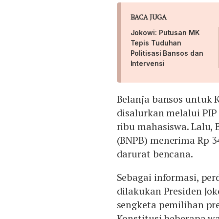
BACA JUGA
Jokowi: Putusan MK
Tepis Tuduhan
Politisasi Bansos dan
Intervensi
Belanja bansos untuk 
disalurkan melalui PIP 
ribu mahasiswa. Lalu,
(BNPB) menerima Rp 34
darurat bencana.
Sebagai informasi, pe
dilakukan Presiden J
sengketa pemilihan pr
Konstitusi beberapa wa