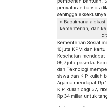
pemberian bantuan. S
penyaluran bansos dil
sehingga eksekusinya 
•
Bagaimana alokasi 
kementerian, dan ke
di
Kementerian Sosial me
10 juta KPM dan kartu
Kesehatan mendapat Rp
96,7 juta peserta. Ke
dan Teknologi memperol
siswa dan KIP kuliah 
Agama mendapat Rp 1,4 
KIP kuliah bagi 37,1 
Rp 34 miliar untuk ta