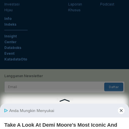
Investasi
Laporan
Podcast
Hijau
Khusus
Info
Indeks
Insight
Center
Databoks
Event
KatadataOto
Langganan Newsletter
Email
Daftar
Ikuti Kami
Tentang Katadata
Advertising
Karier
Pedoman Media Siber