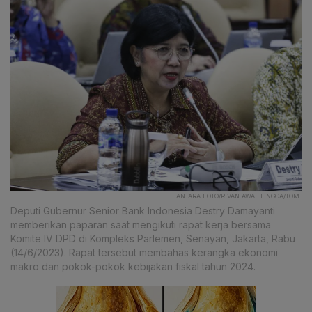
ANTARA FOTO/RIVAN AWAL LINGGA/TOM.
Deputi Gubernur Senior Bank Indonesia Destry Damayanti
memberikan paparan saat mengikuti rapat kerja bersama
Komite IV DPD di Kompleks Parlemen, Senayan, Jakarta, Rabu
(14/6/2023). Rapat tersebut membahas kerangka ekonomi
makro dan pokok-pokok kebijakan fiskal tahun 2024.