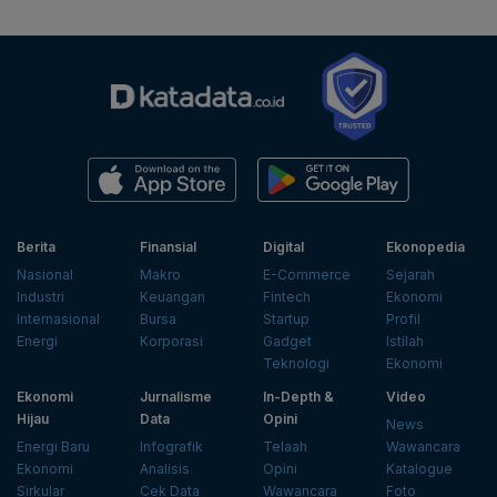
Berita
Finansial
Digital
Ekonopedia
Nasional
Makro
E-Commerce
Sejarah
Industri
Keuangan
Fintech
Ekonomi
Internasional
Bursa
Startup
Profil
Energi
Korporasi
Gadget
Istilah
Teknologi
Ekonomi
Ekonomi
Jurnalisme
In-Depth &
Video
Hijau
Data
Opini
News
Energi Baru
Infografik
Telaah
Wawancara
Ekonomi
Analisis
Opini
Katalogue
Sirkular
Cek Data
Wawancara
Foto