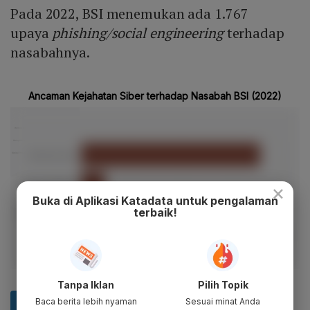
Pada 2022, BSI menemukan ada 1.767
upaya
phishing/social engineering
terhadap
nasabahnya.
×
Buka di Aplikasi Katadata untuk pengalaman
terbaik!
Tanpa Iklan
Pilih Topik
Baca berita lebih nyaman
Sesuai minat Anda