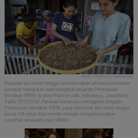
ANTARA FOTO/DEDHEZ ANGGARA/FOC.
Sejumlah ibu rumah tangga menyelesaikan proses pembuatan
kerupuk tulang ikan saat mengikuti program Perempuan
Berdikari (PERI) di desa Pabean udik, Indramayu, Jawa Barat,
Sabtu (11/3/2023). Pemkab Indramayu menggelar program
Perempuan Berdikari (PERI) yang menyasar ibu rumah tangga
purna TKI untuk bisa mandiri dengan mengembangkan
pelatihan wirausaha dan UMKM.