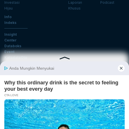
Investasi
Laporan
Podcast
Hijau
Khusus
Info
Indeks
Insight
Center
Databoks
Event
KatadataOto
Langganan Newsletter
Email
Daftar
Ikuti Kami
Tentang Katadata
Advertising
Karier
Pedoman Media Siber
Kebijakan Privasi
Disclaimer
Hubungi Kami