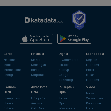
Berita
Finansial
Digital
Ekonopedia
Nasional
Makro
E-Commerce
Sejarah
Industri
Keuangan
Fintech
Ekonomi
Internasional
Bursa
Startup
Profil
Energi
Korporasi
Gadget
Istilah
Teknologi
Ekonomi
Ekonomi
Jurnalisme
In-Depth &
Video
Hijau
Data
Opini
News
Energi Baru
Infografik
Telaah
Wawancara
Ekonomi
Analisis
Opini
Katalogue
Sirkular
Cek Data
Wawancara
Foto