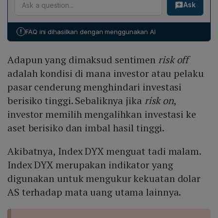
Ask
berjalan, pembahasan Rancangan Anggaran
Subianto.
Pendapatan Negara (RAPBN) dalam PEM‑PPKF, serta
sikap "wait and see" pelaku pasar menjelang Rapat
!
FAQ ini dihasilkan dengan menggunakan AI
Dewan Gubernur Bank Indonesia (RDG). Semua faktor
ini menambah tekanan pada nilai tukar rupiah.
Adapun yang dimaksud sentimen
risk off
adalah kondisi di mana investor atau pelaku
pasar cenderung menghindari investasi
berisiko tinggi. Sebaliknya jika
risk on
,
investor memilih mengalihkan investasi ke
aset berisiko dan imbal hasil tinggi.
Akibatnya, Index DYX menguat tadi malam.
Index DYX merupakan indikator yang
digunakan untuk mengukur kekuatan dolar
AS terhadap mata uang utama lainnya.