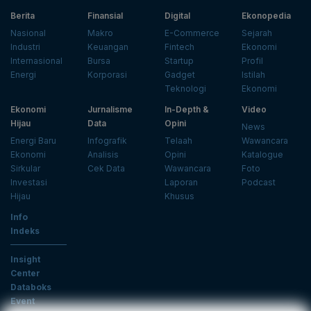
Berita
Finansial
Digital
Ekonopedia
Nasional
Makro
E-Commerce
Sejarah
Industri
Keuangan
Fintech
Ekonomi
Internasional
Bursa
Startup
Profil
Energi
Korporasi
Gadget
Istilah
Teknologi
Ekonomi
Ekonomi
Jurnalisme
In-Depth &
Video
Hijau
Data
Opini
News
Energi Baru
Infografik
Telaah
Wawancara
Ekonomi
Analisis
Opini
Katalogue
Sirkular
Cek Data
Wawancara
Foto
Investasi
Laporan
Podcast
Hijau
Khusus
Info
Indeks
Insight
Center
Databoks
Event