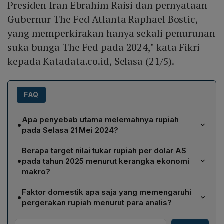
Presiden Iran Ebrahim Raisi dan pernyataan
Gubernur The Fed Atlanta Raphael Bostic,
yang memperkirakan hanya sekali penurunan
suka bunga The Fed pada 2024," kata Fikri
kepada Katadata.co.id, Selasa (21/5).
FAQ
Apa penyebab utama melemahnya rupiah
•
pada Selasa 21 Mei 2024?
Pelemahan rupiah dipicu oleh sentimen risk‑off global,
Berapa target nilai tukar rupiah per dolar AS
khususnya kematian Presiden Iran Ebrahim Raisi dan
•
pada tahun 2025 menurut kerangka ekonomi
pernyataan Gubernur The Fed Atlanta Raphael Bostic
makro?
yang mengindikasikan hanya satu kali penurunan suku
Dalam Kerangka Ekonomi Makro dan Pokok‑pokok
bunga The Fed pada 2024. Kondisi tersebut membuat
Faktor domestik apa saja yang memengaruhi
•
Kebijakan Fiskal (PEM‑PPKF), rupiah ditargetkan
investor menghindari aset berisiko, sehingga dolar AS
pergerakan rupiah menurut para analis?
berada di kisaran Rp 15.300‑Rp 16.000 per dolar AS
menguat melalui Index DYX.
Faktor domestik meliputi sentimen defisit neraca
pada 2025, yaitu pada masa pemerintahan Prabowo