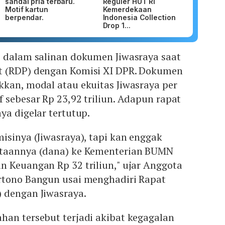
sandal pria terbaru.
Reguler HUT RI
Motif kartun
Kemerdekaan
berpendar.
Indonesia Collection
Drop 1...
p dalam salinan dokumen Jiwasraya saat
t (RDP) dengan Komisi XI DPR. Dokumen
kkan, modal atau ekuitas Jiwasraya per
 sebesar Rp 23,92 triliun. Adapun rapat
ya digelar tertutup.
isinya (Jiwasraya), tapi kan enggak
ntaannya (dana) ke Kementerian BUMN
n Keuangan Rp 32 triliun," ujar Anggota
rtono Bangun usai menghadiri Rapat
 dengan Jiwasraya.
han tersebut terjadi akibat kegagalan