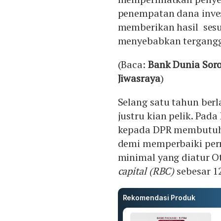
penempatan dana inves
memberikan hasil sesu
menyebabkan terganggu
(Baca:
Bank Dunia Soro
Jiwasraya
)
Selang satu tahun berl
justru kian pelik. Pad
kepada DPR membutuhka
demi memperbaiki perm
minimal yang diatur Ot
capital (RBC)
sebesar 1
Rekomendasi Produk