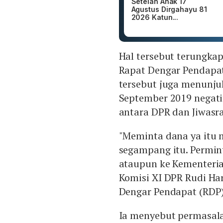
Setelan Anak 17
Agustus Dirgahayu 81
2026 Katun...
Hal tersebut terungka
Rapat Dengar Pendapa
tersebut juga menunju
September 2019 negatif
antara DPR dan Jiwasra
"Meminta dana ya itu m
segampang itu. Permi
ataupun ke Kementeria
Komisi XI DPR Rudi Ha
Dengar Pendapat (RDP)
Ia menyebut permasala