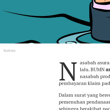
Ilustrasi.
N
asabah asura
lalu. BUMN
a
nasabah pro
pembayaran klaim pad
Dalam surat yang bered
pemenuhan pendanaan
sehingga berakibat p