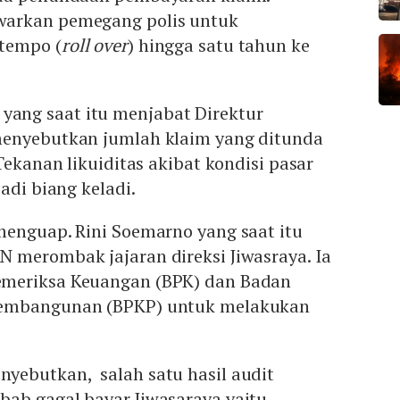
arkan pemegang polis untuk
tempo (
roll over
) hingga satu tahun ke
ng saat itu menjabat Direktur
menyebutkan jumlah klaim yang ditunda
Tekanan likuiditas akibat kondisi pasar
adi biang keladi.
menguap. Rini Soemarno yang saat itu
 merombak jajaran direksi Jiwasraya. Ia
meriksa Keuangan (BPK) dan Badan
Pembangunan (BPKP) untuk melakukan
ebutkan, salah satu hasil audit
ab gagal bayar Jiwasaraya yaitu